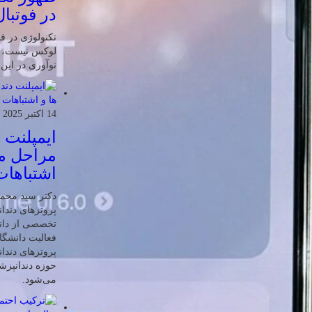
در فوتبال
تکنولوژی در فو
لوکس نیست، ب
نوآوری در این
14 اکتبر 2025
ایمپلنت 
مراحل مر
اشتباهات
دکتر سید محم
پروتزهای دندان
تخصصی از دانش
فعالیت دانشگاه
پروتزهای دندا
حوزه دندانپز
می‌شود.