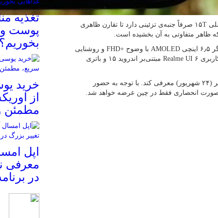
تغذیه م
طبق گفته‌ی Yabhishekhd، حلقه‌ی سوم در ماژول دوربین ریملی ۱۵T صرفاً جنبه‌ی تزئینی دارد تا تقارن ظاهری
پوست و م
 ظاهر متفاوتی به آن بخشیده است.
بخوریم؟
از دیگر ویژگی‌های مورد انتظار ریلمی ۱۵T می‌تواه به نمایشگر ۶٫۵ اینچی AMOLED با وضوح +FHD و روشنایی
حداکثری ۲۲۰۰ نیت، تراشه‌ی دیمنسیتی ۶۴۰۰ مکس، رابط کاربری Realme UI ۶ مبتنی‌بر اندروید ۱۵ و باتری
خرید یوس
ریلمی قصد دارد نسخه چینی خانواده‌ی سری ۱۵ را در سپتامبر (۲۴ شهریور) معرفی کند. با توجه به حضور
از اوریک
مطمئن و
معرفی نم
در برنام