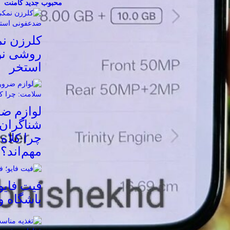
محبوب
جدید
کامنت
کلرزن ن
روشی نو
استخر
لوازم ض
شناگران 
چرا کلاه
مهم‌اند؟
فیت ‌فایو
باشگاه 