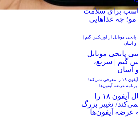
ناسب برای سلامت
و؛ چه غذاهایی
ی پابجی موبایل
س گیم | سریع،
 آسان
اپل امسال آیفون ۱۸ را
ی‌کند/ تغییر بزرگ
ه عرضه آیفون‌ها