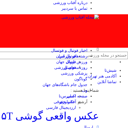
درباره آفتاب ورزشی
تماس با سردبیر
اخبار فوتبال و فوتسال
رشته‌های ورزشی
فوتبال ایران
ورزش بانوان
فوتبال جهان
فوتسال
روزنامه‌های ورزشی
شیش‌تا
پزشکی ورزشی
آکادمی هنر تهران
گوناگون
تماشا آنلاین
جدول جام باشگاه‌های جهان
وب
شما اینجا هستید :
صفحه اصلی
اکسپرس‌نا
آرشیو :
تکنولوژی
آفتاب حقوقی
ارزدیجیتال فارسی
عکس واقعی گوشی ۱۵T لو رفت
ارسال