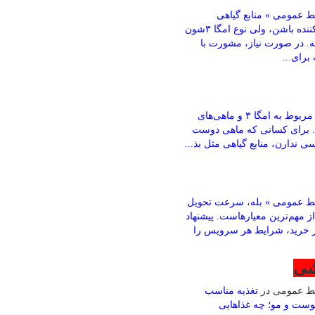
 عمومی » منابع گیاهی
می‌تونن کمک‌کننده باشن، ولی نوع امگا ۳شون
ته. در صورت نیاز، مشورت با
رای...
باقری » بخش مربوط به امگا ۳ و ماهی‌های
. برای کسانی که ماهی دوست
ی ندارن، منابع گیاهی مثل بذ...
ط عمومی » بله، سرعت تحویل
ز مهم‌ترین معیارهاست. پیشنهاد
ز خرید، شرایط هر سرویس را
شی
بط عمومی
در
تغذیه مناسب
وست و مو؛ چه غذاهایی