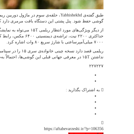
گوشی حفظ شود. پنل پشتی این دستگاه بافت مرمری دارد که
۷۰۰۰ میلی‌آمپرساعتی با شارژ سریع ۸۰ وات اشاره کرد.
نداشتن ۱۵T در معرفی جهانی قبلی این گوشی‌ها، احتمالاً به‌صورت انحصاری فقط در چین عرضه خواهد شد.
۲۲۷۲۲۷
به اشتراک بگذارید :
https://aftabevarzeshi.ir/?p=106356