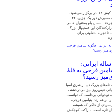
پنجمین ماراتن کیش ۱۴ آذر برگزار می‌شود،
تنها ماراتنی که مسیرش دور یک جزیره ۴۲
رخد. امسال بلو به‌عنوان حامی
زارکنندگان این فستیوال بزرگ
 تا تجربه متفاوتی برای
ند.
ابغهٔ ۱۶ ساله ایرانی:
امین فرجی به قلهٔ
‌میز رسید؟
نام‌های بزرگ دنیا از شرق آسیا
نی تنیس‌روی‌میز می‌درخشند،
ان، نوجوانی برخاست که توانست
ا بر هم زند. بنیامین فرجی،
ونسردی از خاکی که همیشه
ان تازه است، با راکت کوچکش