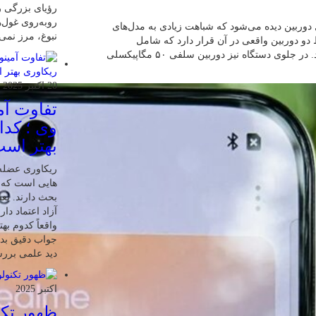
رؤیای بزرگی را
روبه‌روی غول‌ه
 در بخش پشتی گوشی ریلمی مدل ۱۵T ماژول دوربین دیده می‌شود که شباهت زیادی به مدل‌های
نبوغ، مرز نمی
دو دوربین واقعی در آن قرار دارد که شامل
دوربین اصلی ۵۰ مگاپیکسلی و دوربین ۲ مگاپیکسلی می‌شود. در جلوی دستگاه نیز دوربین سلفی ۵۰ مگاپیکسلی
20 اکتبر 2025
تفاوت آمی
وی ؛ کدا
بهتر اس
ریکاوری عضله 
هایی‌ است که 
بحث دارند. بعض
آزاد اعتماد دار
واقعاً کدوم به
جواب دقیق بدیم
دید علمی بررسی
اکتبر 2025
ظهور تکن