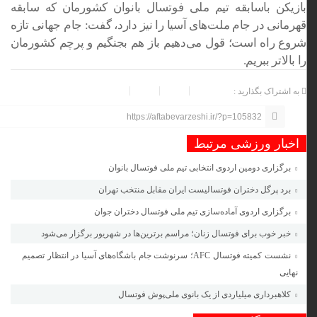
بازیکن باسابقه تیم ملی فوتسال بانوان کشورمان که سابقه
قهرمانی در جام ملت‌های آسیا را نیز دارد، گفت: جام جهانی تازه
شروع راه است؛ قول می‌دهیم باز هم بجنگیم و پرچم کشورمان
را بالاتر ببریم.
به اشتراک بگذارید :
https://aftabevarzeshi.ir/?p=105832
اخبار ورزشی مرتبط
برگزاری دومین اردوی انتخابی تیم ملی فوتسال بانوان
برد پرگل دختران فوتسالیست ایران مقابل منتخب تهران
برگزاری اردوی آماده‌سازی تیم ملی فوتسال دختران جوان
خبر خوب برای فوتسال زنان؛ مراسم برترین‌ها در شهریور برگزار می‌شود
نشست کمیته فوتسال AFC؛ سرنوشت جام باشگاه‌های آسیا در انتظار تصمیم
نهایی
کلاهبرداری میلیاردی از یک بانوی ملی‌پوش فوتسال