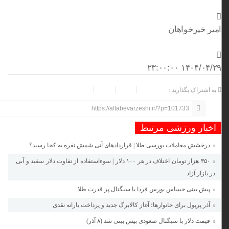
امیر خیرخواهان
۱۴۰۴/۰۴/۲۹ ۲۳:۰۰:۰۰
به اشتراک بگذارید :
https://aftabevarzeshi.ir/?p=101733
اخبار ورزشی مرتبط
درخشش معاملات بورسی طلا | قراردادهای آتی شمش نقره به کجا رسید؟
۳۵۰ هزار تومان اختلاف در هر ۱۰۰ دلار | سوءاستفاده از تفاوت دلار سفید و آبی
در بازار آزاد
پیش بینی حساس بورس فردا با سیگنال پر قدرت طلا
آذر پرپول برای خانوارها؛ آغاز کالابرگ جدید و پرداخت یارانه نقدی
قیمت دلار با سیگنال صعودی پیش بینی شد (۸ آذر)