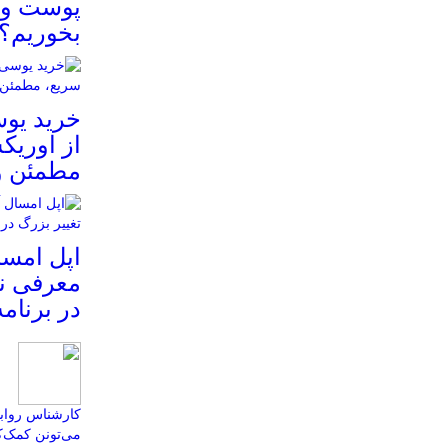
پوست و م
بخوریم؟
خرید یوس
از اوریک
مطمئن و
معرفی نم
در برنام
کارشناس روابط