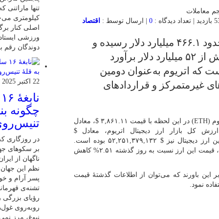
کیلومتری می‌چ
0
| ارسال توسط :
اقتصاد
اصلی کنار برگ
ورزشی ایستاده
در حال حاضر، ارزش کل بازار اتریوم به حدود ۴۶۶.۱ میلیارد دلار رسیده و
دوندگان رقم بز
حجم معاملات ۲۴ ساعت گذشته آن نیز بیش از ۵۲ میلیارد دلار برآورد
ست که اتریوم به‌عنوان دومین
22 اکتبر 2025
ای غیرمتمرکز و قراردادهای
ن
چگونه بنی
تنیس‌روی
به گزارش اقتصاد آنلاین به نقل از رمزارز نیوز، هر واحد اتریوم (ETH) در این لحظه با قیمت ۳,۸۶۱.۱۱ $، معادل
اضر ارزش کل بازار ارز دیجیتال اتریوم، معادل $
در روزگاری که 
۴۶۶,۱۵۴,۲۴۶,۲۰۹ است. حجم معاملات ۲۴ ساعت اخیر این ارز دیجیتال نیز $ ۵۲,۲۵۱,۳۷۹,۱۳۲ بوده است.
بر سکوهای جها
همچنین باتوجه به نوسانات این رمزارز در ۲۴ ساعت گذشته، قیمت این ارز نسبت به روز گذشته ۲.۵۱% کاهش
ناگهان از ایر
نظم این جهان ر
ر این باورند که می‌توان از اطلاعات گذشتۀ قیمت
پسر آرام و خ
فاده نمود.
تشنه‌ی قهرمان
رؤیای بزرگی را
روبه‌روی غول‌ه
نبوغ، مرز نمی