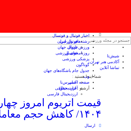
اخبار فوتبال و فوتسال
رشته‌های ورزشی
فوتبال ایران
ورزش بانوان
فوتبال جهان
فوتسال
روزنامه‌های ورزشی
شیش‌تا
پزشکی ورزشی
آکادمی هنر تهران
گوناگون
تماشا آنلاین
جدول جام باشگاه‌های جهان
وب
شما اینجا هستید :
صفحه اصلی
اکسپرس‌نا
آرشیو :
ارزدیجیتال
آفتاب حقوقی
ارزدیجیتال فارسی
۱۴۰۴/ کاهش حجم معاملات
ارسال