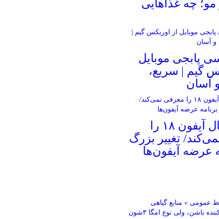
و؛ چه غذاهایی
ی پابجی موبایل
س گیم | سریع،
 آسان
اپل امسال آیفون ۱۸ را
ی‌کند/ تغییر بزرگ
ه عرضه آیفون‌ها
 عمومی » منابع گیاهی
می‌تونن کمک‌کننده باشن، ولی نوع امگا ۳شون