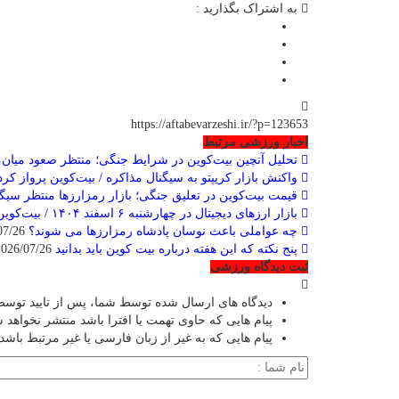
به اشتراک بگذارید :
https://aftabevarzeshi.ir/?p=123653
اخبار ورزشی مرتبط
تحلیل آنچین بیت‌کوین در شرایط جنگی؛ منتظر صعود میان‌
واکنش بازار کریپتو به سیگنال مذاکره / بیت‌کوین پرواز کرد
قیمت بیت‌کوین در تعلیق جنگی؛ بازار رمزارزها منتظر سیگ
بازار ارزهای دیجیتال در چهارشنبه ۶ اسفند ۱۴۰۴ / بیت‌کوین و اتریوم پیشتاز بازار شدند
چه عواملی باعث نوسان پادشاه رمزارزها می شوند؟
2026/07/26
پنج نکته که این هفته درباره بیت ‌کوین باید بدانید
2026/07/26
ثبت دیدگاه ورزشی
دیدگاه های ارسال شده توسط شما، پس از تایید توسط
پیام هایی که حاوی تهمت یا افترا باشد منتشر نخواهد 
پیام هایی که به غیر از زبان فارسی یا غیر مرتبط باشد