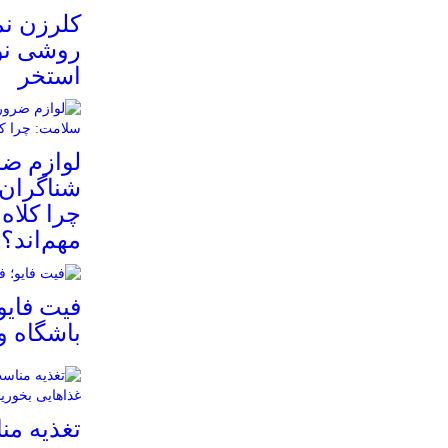
کلرزن ن
روشی نو
استخر
لوازم ض
شناگران 
چرا کلاه
مهم‌اند؟
فیت ‌فایو
باشگاه 
تغذیه م