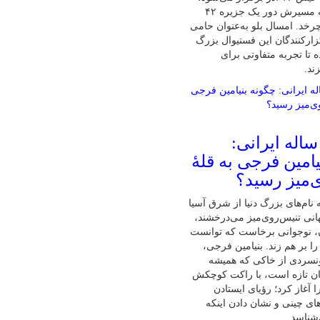
تنها ماراتنی که مسیرش دور یک جزیره ۴۲
رخد. امسال بلو به‌عنوان حامی
زارکنندگان این فستیوال بزرگ
 تا تجربه متفاوتی برای
ند.
ابغهٔ ۱۶ ساله ایرانی:
امین فرجی به قلهٔ
‌میز رسید؟
نام‌های بزرگ دنیا از شرق آسیا
نی تنیس‌روی‌میز می‌درخشند،
ان، نوجوانی برخاست که توانست
ا بر هم زند. بنیامین فرجی،
ونسردی از خاکی که همیشه
ان تازه است، با راکت کوچکش
 آغاز کرد؛ رؤیای ایستادن
ای چینی و نشان دادن اینکه
‌شناسد.