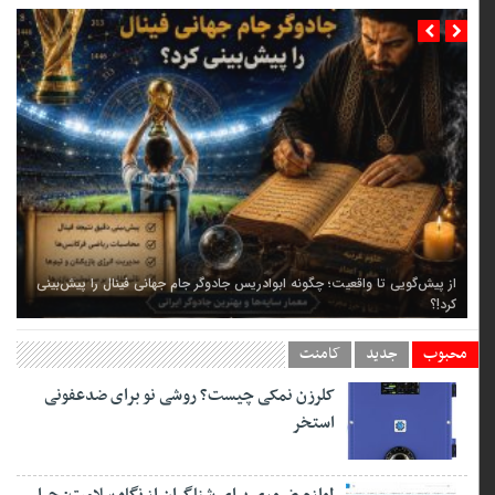
از پیش‌گویی تا واقعیت؛ چگونه ابوادریس جادوگر جام جهانی فینال را پیش‌بینی
کرد!؟
محبوب
جدید
کامنت
کلرزن نمکی چیست؟ روشی نو برای ضدعفونی
استخر
لوازم ضروری برای شناگران از نگاه سلامت: چرا
کلاه، عینک و گوش‌گیر مهم‌اند؟