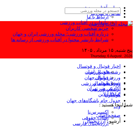
درباره آفتاب ورزشی
تماس با سردبیر
ارتباط با ما
تبلیغات در آفتاب ورزشی
حریم شخصی کاربران
درباره آفتاب ورزشی؛ مجله ورزشی ایران و جهان
شرایط بازنشر محتوا در آفتاب ورزشی از رسانه ها
پنج شنبه, ۱۵ مرداد , ۱۴۰۵
Thursday, 6 August , 2026
اخبار فوتبال و فوتسال
رشته‌های ورزشی
فوتبال ایران
ورزش بانوان
فوتبال جهان
شیش‌تا
فوتسال
روزنامه‌های ورزشی
آکادمی هنر تهران
پزشکی ورزشی
تماشا آنلاین
گوناگون
جدول جام باشگاه‌های جهان
شما اینجا هستید :
وب
اکسپرس‌نا
صفحه اصلی
آفتاب حقوقی
آرشیو :
ارزدیجیتال
ارزدیجیتال فارسی