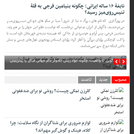
نابغهٔ ۱۶ ساله ایرانی: چگونه بنیامین فرجی به قلهٔ
تنیس‌روی‌میز رسید؟
در روزگاری که نام‌های بزرگ دنیا از شرق آسیا بر سکوهای جهانی تنیس‌روی‌میز
می‌درخشند، ناگهان از ایران، نوجوانی برخاست که توانست نظم این جهان را بر هم زند.
بنیامین فرجی، پسر آرام و خونسردی از خاکی که همیشه تشنه‌ی قهرمانان تازه است، با
راکت کوچکش رؤیای بزرگی را آغاز کرد؛ رؤیای ایستادن روبه‌روی غول‌های چینی و نشان
دادن اینکه نبوغ، مرز نمی‌شناسد.
از پیش‌گویی تا واقعیت؛ چگونه ابوادریس جادوگر جام جهانی فینال را پیش‌بینی
کرد!؟
محبوب
جدید
کامنت
کلرزن نمکی چیست؟ روشی نو برای ضدعفونی
استخر
لوازم ضروری برای شناگران از نگاه سلامت: چرا
کلاه، عینک و گوش‌گیر مهم‌اند؟