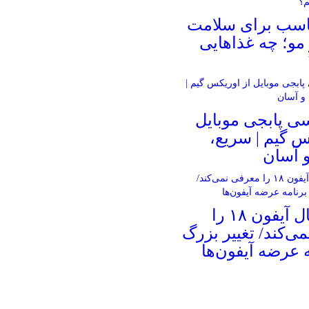
ناسب برای سلامت
و؛ چه غذاهایی
ی پابجی موبایل
س گیم | سریع،
 آسان
اپل امسال آیفون ۱۸ را
ی‌کند/ تغییر بزرگ
ه عرضه آیفون‌ها