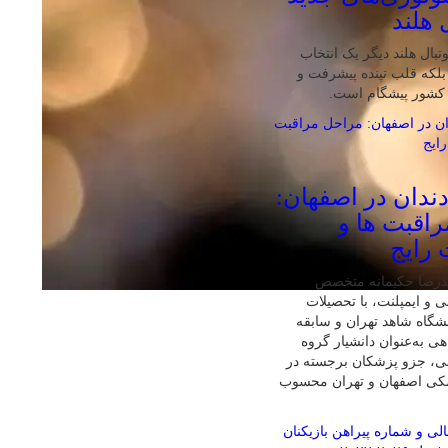
 هلند
تبال هلند دیگر یک انتخاب
لکه قلب تپنده پیشرفت و
 کشور پیشگام است.
دندان در اصفهان:
اقبت ها و
 رایج
درضا حکیمانه متخصص
ی و ایمپلنت، با تحصیلات
گاه شاهد تهران و سابقه
ی به‌عنوان دانشیار گروه
نی، جزو پزشکان برجسته در
شکی اصفهان و تهران محسوب