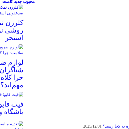
محبوب
جدید
کامنت
کلرزن ن
روشی نو
استخر
لوازم ض
شناگران 
چرا کلاه
مهم‌اند؟
فیت ‌فایو
باشگاه 
 به کجا رسید؟
2025/12/01