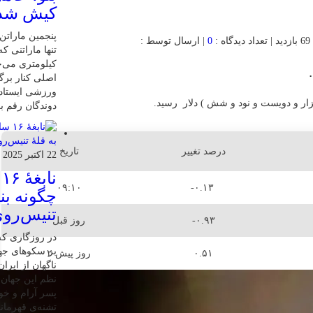
کیش شد
0
| ارسال توسط :
کیلومتری می‌چ
اصلی کنار برگ
ورزشی ایستاده
دوندگان رقم بز
درصد تغییر
تاریخ
22 اکتبر 2025
ن
۰۹:۱۰
-۰.۱۳
چگونه بنی
تنیس‌روی
-۰.۹۳
روز قبل
در روزگاری که 
بر سکوهای جها
۰.۵۱
۲ روز پیش
ناگهان از ایر
نظم این جهان ر
پسر آرام و خ
تشنه‌ی قهرمان