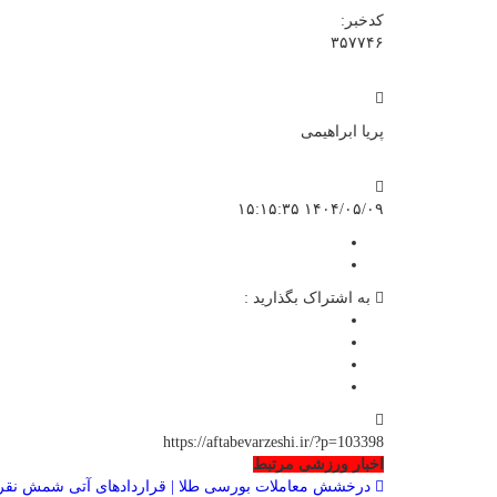
کدخبر:
۳۵۷۷۴۶
پریا ابراهیمی
۱۴۰۴/۰۵/۰۹ ۱۵:۱۵:۳۵
به اشتراک بگذارید :
https://aftabevarzeshi.ir/?p=103398
اخبار ورزشی مرتبط
درخشش معاملات بورسی طلا | قراردادهای آتی شمش نقره