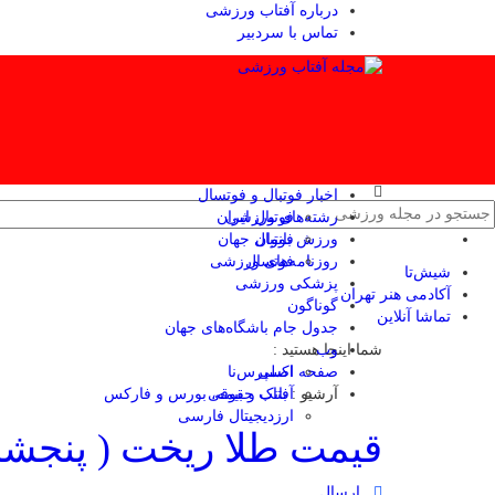
درباره آفتاب ورزشی
تماس با سردبیر
اخبار فوتبال و فوتسال
رشته‌های ورزشی
فوتبال ایران
ورزش بانوان
فوتبال جهان
فوتسال
روزنامه‌های ورزشی
شیش‌تا
پزشکی ورزشی
آکادمی هنر تهران
گوناگون
تماشا آنلاین
جدول جام باشگاه‌های جهان
وب
شما اینجا هستید :
صفحه اصلی
اکسپرس‌نا
آرشیو :
آفتاب حقوقی
بانک و بیمه، بورس و فارکس
ارزدیجیتال فارسی
قیمت طلا ریخت ( پنجشنبه ۹ مرداد ۴
ارسال