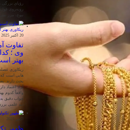
رؤیای بزرگی را
روبه‌روی غول‌ه
نبوغ، مرز نمی
20 اکتبر 2025
تفاوت آمی
وی ؛ کدا
بهتر اس
ریکاوری عضله 
هایی‌ است که 
بحث دارند. بعض
آزاد اعتماد دار
واقعاً کدوم به
جواب دقیق بدیم
دید علمی بررسی
اکتبر 2025
ظهور تکن