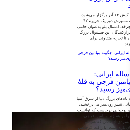
پنجمین ماراتن کیش ۱۴ آذر برگزار می‌شود،
تنها ماراتنی که مسیرش دور یک جزیره ۴۲
رخد. امسال بلو به‌عنوان حامی
زارکنندگان این فستیوال بزرگ
 تا تجربه متفاوتی برای
ند.
ابغهٔ ۱۶ ساله ایرانی:
امین فرجی به قلهٔ
‌میز رسید؟
نام‌های بزرگ دنیا از شرق آسیا
نی تنیس‌روی‌میز می‌درخشند،
ان، نوجوانی برخاست که توانست
ا بر هم زند. بنیامین فرجی،
ونسردی از خاکی که همیشه
ان تازه است، با راکت کوچکش