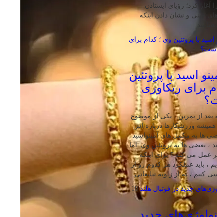
 آغاز کرد؛ رؤیای ایستادن
ای چینی و نشان دادن اینکه
‌شناسد.
نو اسید با پروتئین
م برای ریکاوری
ت؟
بعد از تمرین ، یکی از موضوع‌
همیشه ورزشکارها درباره‌ اش
ی‌ ها به مکمل‌ های آمینواسید
ند ، بعضی‌ ها به پروتئین وی. اما
تر عمل می‌ کنه ؟ برای اینکه
 ، باید عملکرد هر کدوم رو از
 کنیم ، نه از زاویه تبلیغاتی.
18
ولوژی‌های جدید