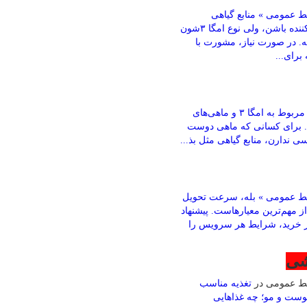
 عمومی » منابع گیاهی
می‌تونن کمک‌کننده باشن، ولی نوع امگا ۳شون
ته. در صورت نیاز، مشورت با
رای...
باقری » بخش مربوط به امگا ۳ و ماهی‌های
. برای کسانی که ماهی دوست
ی ندارن، منابع گیاهی مثل بذ...
ط عمومی » بله، سرعت تحویل
ز مهم‌ترین معیارهاست. پیشنهاد
ز خرید، شرایط هر سرویس را
شی
بط عمومی
در
تغذیه مناسب
وست و مو؛ چه غذاهایی