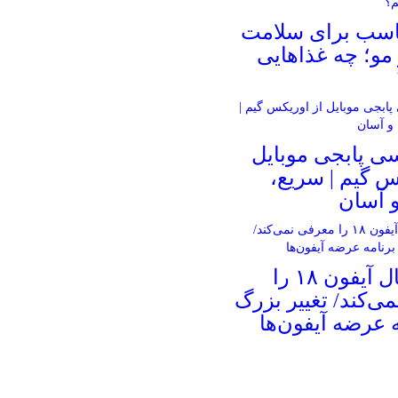
ناسب برای سلامت
و؛ چه غذاهایی
ی پابجی موبایل
س گیم | سریع،
 آسان
اپل امسال آیفون ۱۸ را
ی‌کند/ تغییر بزرگ
ه عرضه آیفون‌ها