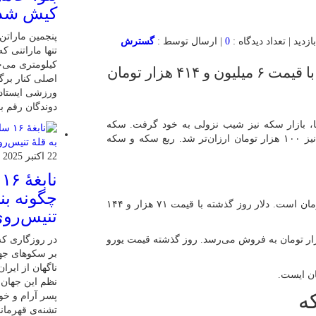
کیش شد
0
| ارسال توسط :
گسترش
کیلومتری می‌چ
طلا ۱۸ عیار امروز پنجشنبه ۸ خرداد ۱۴۰۴ با قیمت ۶ میلیون و ۴۱۴ هزار تومان
اصلی کنار برگ
ورزشی ایستاده
دوندگان رقم بز
ا، بازار سکه نیز شیب نزولی به خود گرفت. سکه
امامی ۶۸۰ هزار تومان افت قیمت را تجربه کرد. نیم‌سکه نیز ۱۰۰ هزار تومان ارزان‌تر شد. ربع سکه و سکه
22 اکتبر 2025
ن
چگونه بنی
قیمت دلار توافقی امروز ۸ خرداد برابر با ۷۱ هزار و ۱۸۴ تومان است. دلار روز گذشته با قیمت ۷۱ هزار و ۱۴۴
تنیس‌روی
ی دیگر، یورو توافقی امروز با قیمت ۸۰ هزار و ۳۳۵ هزار تومان به فروش می‌رسد. روز گذشته قیمت یورو
در روزگاری که 
بر سکوهای جها
ناگهان از ایر
نظم این جهان ر
پسر آرام و خ
تشنه‌ی قهرمان