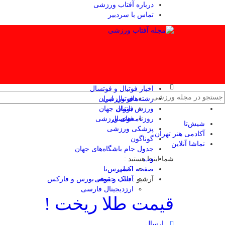
درباره آفتاب ورزشی
تماس با سردبیر
اخبار فوتبال و فوتسال
رشته‌های ورزشی
فوتبال ایران
ورزش بانوان
فوتبال جهان
فوتسال
روزنامه‌های ورزشی
شیش‌تا
پزشکی ورزشی
آکادمی هنر تهران
گوناگون
تماشا آنلاین
جدول جام باشگاه‌های جهان
وب
شما اینجا هستید :
صفحه اصلی
اکسپرس‌نا
آرشیو :
آفتاب حقوقی
بانک و بیمه، بورس و فارکس
ارزدیجیتال فارسی
قیمت طلا ریخت !
ارسال