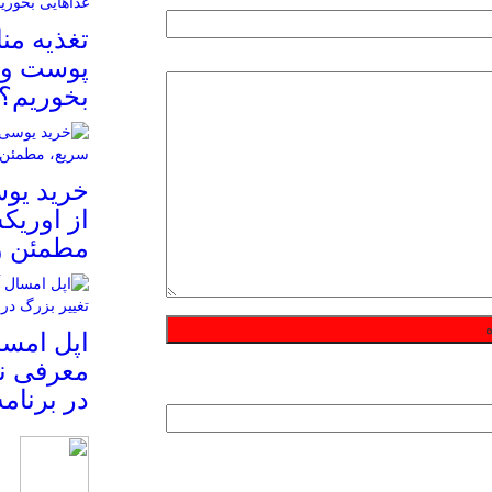
تغذیه م
پوست و م
بخوریم؟
خرید یوس
از اوریک
مطمئن و
معرفی نم
در برنام