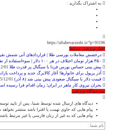
به اشتراک بگذارید :
https://aftabevarzeshi.ir/?p=91196
اخبار ورزشی مرتبط
درخشش معاملات بورسی طلا | قراردادهای آتی شمش نقره
۳۵۰ هزار تومان اختلاف در هر ۱۰۰ دلار | سوءاستفاده از تفاوت دلار سفید و آبی در بازار آزاد
پیش بینی حساس بورس فردا با سیگنال پر قدرت طلا
2025/12/01
آذر پرپول برای خانوارها؛ آغاز کالابرگ جدید و پرداخت یاران
قیمت دلار با سیگنال صعودی پیش بینی شد (۸ آذر)
2025/12/01
بحران نیروی کار ماهر در ایران؛ زمان اقدام فرا رسیده ا
ثبت دیدگاه ورزشی
دیدگاه های ارسال شده توسط شما، پس از تایید توسط
پیام هایی که حاوی تهمت یا افترا باشد منتشر نخواهد 
پیام هایی که به غیر از زبان فارسی یا غیر مرتبط باشد