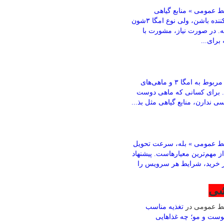
 عمومی » منابع گیاهی
می‌تونن کمک‌کننده باشن، ولی نوع امگا ۳شون
ته. در صورت نیاز، مشورت با
رای...
باقری » بخش مربوط به امگا ۳ و ماهی‌های
. برای کسانی که ماهی دوست
ی ندارن، منابع گیاهی مثل بذ...
ط عمومی » بله، سرعت تحویل
ز مهم‌ترین معیارهاست. پیشنهاد
ز خرید، شرایط هر سرویس را
شی
بط عمومی
در
تغذیه مناسب
وست و مو؛ چه غذاهایی