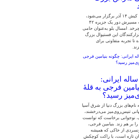
پنجمین ماراتن کیش ۱۴ آذر برگزار می‌شود،
تنها ماراتنی که مسیرش دور یک جزیره ۴۲
رخد. امسال بلو به‌عنوان حامی
زارکنندگان این فستیوال بزرگ
 تا تجربه متفاوتی برای
ند.
ابغهٔ ۱۶ ساله ایرانی:
امین فرجی به قلهٔ
‌میز رسید؟
نام‌های بزرگ دنیا از شرق آسیا
نی تنیس‌روی‌میز می‌درخشند،
ان، نوجوانی برخاست که توانست
ا بر هم زند. بنیامین فرجی،
ونسردی از خاکی که همیشه
ان تازه است، با راکت کوچکش