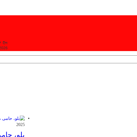
پنج شنبه, ۵
 2026
2025
بلو، حام