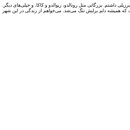
یل به خیلی ‏سال پیش برمی‌گردد. به دهه هشتاد میلادی. من در این مدت ۳۴ ‏شاگرد برزیلی داشتم. بزرگانی مثل رونالدو، ریوالدو و کاکا. و خیلی‌های ‏دیگر.
است که همیشه دلم برایش تنگ می‌شد. می‌خواهم از ‏زندگی در این شهر