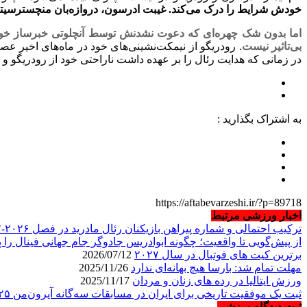
خودش شرایط را درک می‌کند. غیبت ادرسون، دروازه‌بان ‏منچسترسیت
اما بدون شک چهره‌ای که دعوت نشدنش توسط آنچلوتی خبرساز ‏خواهد
بی‌تاثیر نیست
. رودریگو از نیمکت‌نشینی‌های خود در ماه‌های ‏اخیر ع
در زمانی که هدایت رئال را بر عهده داشت ‏ناراحتی خود از رودریگو و رف
به اشتراک بگذارید :
https://aftabevarzeshi.ir/?p=89718
اخبار ورزشی مرتبط
ترکیب احتمالی و شماره پیراهن بازیکنان رئال مادرید در فصل ۲۰۲۶-۲۰۲۷
از پیش‌گویی تا واقعیت؛ چگونه ابوادریس جادوگر جام جهانی فینال را پ
برترین کیت های فوتبال در سال ۲۰۲۷
2026/07/12
مهلت تمام شد: بارسا هیچ بهانه‌‌ای ندارد
2025/11/26
ورزش ایتالیا در رده های زنان و مردان
2025/11/17
ثبت یک موفقیت تاریخی برای ایران در مسابقات سه‌گانه آیرون‌من ۲۰۲۵
ثبت دیدگاه ورزشی