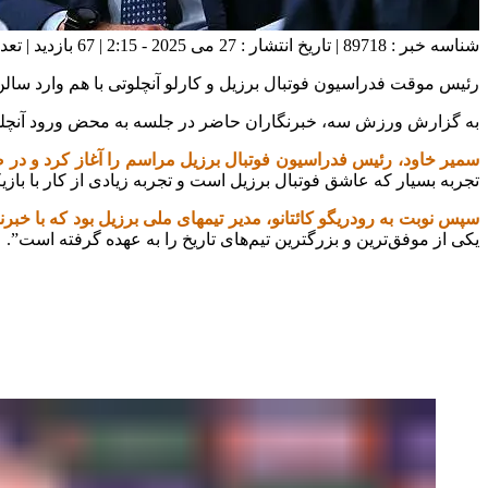
شناسه خبر : 89718 | تاریخ انتشار : 27 می 2025 - 2:15 | 67 بازدید | تعداد دیدگاه :
رئیس موقت فدراسیون فوتبال برزیل و کارلو آنچلوتی با هم وارد ‏سال
به گزارش ورزش سه، خبرنگاران حاضر در جلسه به محض ورود آنچلوتی 
سمیر خاود، رئیس فدراسیون فوتبال برزیل مراسم را آغاز کرد و در 
تجربه بسیار که عاشق فوتبال برزیل است و تجربه ‏زیادی از کار با با
سپس نوبت به رودریگو کائتانو، مدیر تیمهای ملی برزیل بود که با ‏خب
یکی از موفق‌ترین و بزرگترین تیم‌های تاریخ را به عهده گرفته ‏است”. ‏