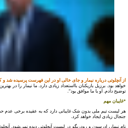
از آنچلوتی درباره نیمار و جای خالی او در این فهرست پرسیده شد و ‏ک
خواهد بود. برزیل بازیکنان بااستعداد زیادی دارد. ما نیمار ‏را در ب
توضیح دادم. او با ما موافق بود”. ‏
‏*غایبان مهم
هر لیست تیم ملی بدون شک غایبانی دارد که به عقیده برخی عدم ‏حض
جنجال زیادی ایجاد خواهد کرد.‏
نام نیمار، ادرسون و رودریگو در لیست آنچلوتی دیده نمی‌شود. ‏آنچ