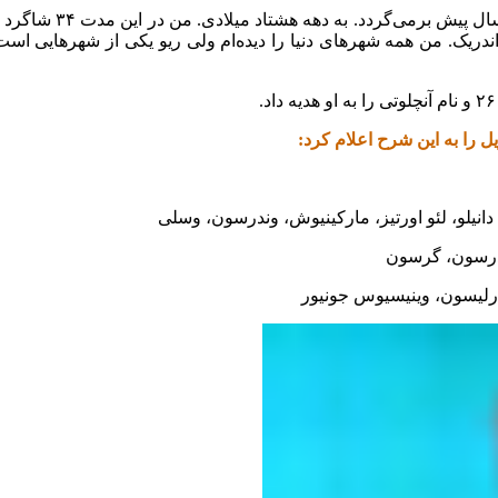
“ارتباط من با برز
و و اندریک. من همه شهرهای دنیا را دیده‌ام ولی ریو یکی از ‏شهرهایی 
 را به این شرح اعلام کرد:‏
انیلو، لئو اورتیز، مارکینیوش، وندرسون، وسلی
ادرسون، گرسون
یچارلیسون، وینیسیوس جونیور