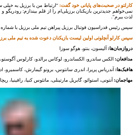
کارلتو در صحبت‌های پایانی خود گفت:
نمی‌خواهم جدیدترین بازیکنان برزیلی‌ام را از قلم بیندازم: ‏رودریگ
لذت ببرم”. ‏
سپس رئیس فدراسیون فوتبال برزیل پیراهن تیم ملی برزیل با شماره ‌‏۲۶ و نام آنچلوتی را به او هدیه داد. ‏
سپس کارلو آنچلوتی اولین لیست بازیکنان دعوت شده به تیم ملی ‏برزیل
دروازه‌بان‌ها:
آلیسون، بنتو، هوگو سوزا
مدافعان:
الکس ساندرو، الکساندرو، لوکاس برالدو، کارلوس آگوستو، ‏د
هافبک‌ها:
آندریاس پریرا، اندری سانتوس، برونو گیمارش، کاسمیرو، ‏
مهاجمان:
آنتونی، استوائو، گابریل مارتینلی، ماتئوس کنیا، رافینیا، ‏ر