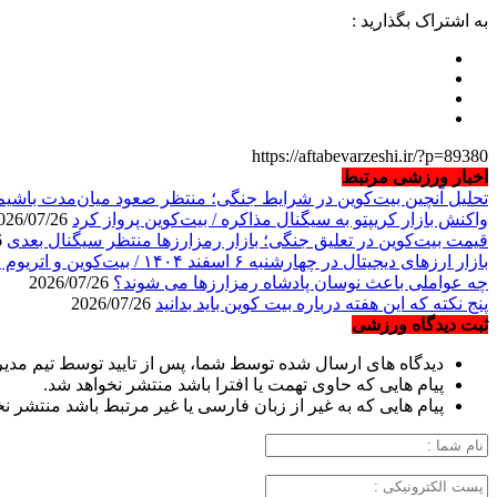
به اشتراک بگذارید :
https://aftabevarzeshi.ir/?p=89380
اخبار ورزشی مرتبط
تحلیل آنچین بیت‌کوین در شرایط جنگی؛ منتظر صعود میان‌مدت باشیم
واکنش بازار کریپتو به سیگنال مذاکره / بیت‌کوین پرواز کرد
2026/07/26
قیمت بیت‌کوین در تعلیق جنگی؛ بازار رمزارزها منتظر سیگنال بعدی
2026/07/26
بازار ارزهای دیجیتال در چهارشنبه ۶ اسفند ۱۴۰۴ / بیت‌کوین و اتریوم پیشتاز بازار شدند
چه عواملی باعث نوسان پادشاه رمزارزها می شوند؟
2026/07/26
پنج نکته که این هفته درباره بیت ‌کوین باید بدانید
2026/07/26
ثبت دیدگاه ورزشی
دیدگاه های ارسال شده توسط شما، پس از تایید توسط تیم مدی
پیام هایی که حاوی تهمت یا افترا باشد منتشر نخواهد شد.
پیام هایی که به غیر از زبان فارسی یا غیر مرتبط باشد منتشر ن