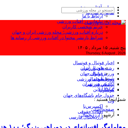
درباره آفتاب ورزشی
تماس با سردبیر
ارتباط با ما
تبلیغات در آفتاب ورزشی
حریم شخصی کاربران
درباره آفتاب ورزشی؛ مجله ورزشی ایران و جهان
شرایط بازنشر محتوا در آفتاب ورزشی از رسانه ها
پنج شنبه, ۱۵ مرداد , ۱۴۰۵
Thursday, 6 August , 2026
اخبار فوتبال و فوتسال
رشته‌های ورزشی
فوتبال ایران
ورزش بانوان
فوتبال جهان
شیش‌تا
فوتسال
روزنامه‌های ورزشی
آکادمی هنر تهران
پزشکی ورزشی
تماشا آنلاین
گوناگون
جدول جام باشگاه‌های جهان
شما اینجا هستید :
وب
اکسپرس‌نا
صفحه اصلی
آفتاب حقوقی
آرشیو :
ارزدیجیتال
ارزدیجیتال فارسی
معامله‌گر افسانه‌ای در دوراهی بزرگ؛ ۱۰۰ هزار دلار به ریپل می‌رسد یا سولانا؟