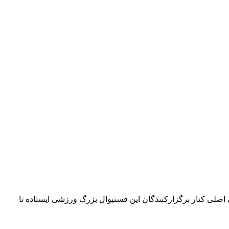
۴۲ کیلومتری می‌چرخد. امسال بلو به‌عنوان حامی اصلی کنار برگزارکنندگان این فستیوال بزرگ ورزشی ایستاده تا