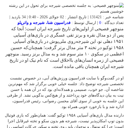
شناسه خبر : 131421 | تاریخ انتشار : 02 جولای 2026 - 0:40 | 34 بازدید |
تعداد دیدگاه :
0
| ارسال توسط :
فدراسیون شنا، شیرجه و واترپلو
منوچهر فصیحی از اولین‌های تاریخ شیرجه ایران است؛ آنجا که
پس از دو مدال نقره و برنز تقی عسگری در بازی‌های آسیایی
۱۹۵۱ دهلی نو، این شیرجه‌روی ملی‌پوش در بازی‌های آسیایی
۱۹۵۸ توکیو در تخته ۳ متر مدال برتر گرفت؛ همچنان‌که حسین
اعظمی در سکوی ۱۰ متر سوم شد و به مدال برنز رسید. منوچهر
فصیحی از زمره انسان‌های بااخلاق است که نام نیک او در تاریخ
شیرجه ایران همچنان باقی مانده است.
او در گفت‌وگو با سایت فدراسیون ورزش‌های آبی، در خصوص نشست
تخصصی شیرجه توضیح داد: جلسه خیلی خوبی برگزار شد که مهم‌ترین
شاخصه آن، جو خوب، صمیمی و همدلانه‌ای بود که در آن همه با حسن
نیت به بیان دیدگاه‌های خود پرداختند و از هیچ‌کس بدگویی نشد. از طرفی
این جلسه به خوبی از سوی آقای محسن رضوانی، رئیس فدراسیون،
اداره شد و با بازخورد خوبی همراه بود.
دارنده مدال بازی‌های آسیایی ۱۹۵۸ توکیو گفت: همان‌طور که بازی فوتبال
بدون توپ امکان‌پذیر نیست، شیرجه هم بدون سکو و تخته غیرقابل اجرا
است؛ چرا که نونهال و نوجوان باید روی تخته و سکو، حرکات اساسی را