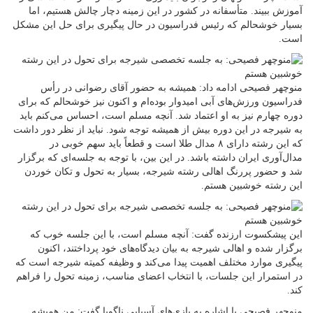
آموزش ببیند. متأسفانه در کشور در این زمینه دچار چالش هستیم، اما
بسیار خوشحالم که رئیس فدراسیون در حال پیگیری برای حل این مشکل
است.
منوچهر فصیحی ادامه داد: همیشه به حضور آقای رضوانی در رأس
فدراسیون ورزش‌های آبی امیدوار بوده‌ام و اکنون نیز خوشحالم که برای
دوره چهارم نیز به او اعتماد شد. آنچه مسلم است، احساس می‌کنم باید
به شیرجه در این دوره بیش از همیشه توجه شود. نباید از نظر دور داشت
که این رشته دارای ۸ مدال طلا است و قطعاً باید سهم خوبی در
مدال‌آوری ایران داشته باشد. در این بین، با توجه به جلسه‌ای که برگزار
شد و حضور پررنگ اهالی رشته شیرجه، بسیار به تحول و تکان خوردن
این رشته خوشبین هستم.
این پیشکسوت ارزنده گفت: آنچه مسلم است، با این جلسه خوب که
برگزار شده و اهالی شیرجه به بیان دیدگاه‌های خود پرداختند، اکنون
پیگیری موارد مختلف اهمیت پیدا می‌کند و وظیفه کمیته شیرجه است که
در استمرار این جلسات، با انتخاب اعضای مناسب، زمینه تحول را فراهم
کند.
منوچهر فصیحی با اشاره به بازی‌های آسیایی ناگویا گفت: من همیشه