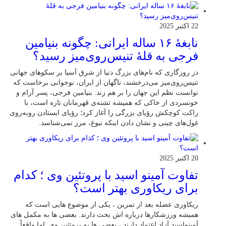
22 اکتبر 2025
نابغهٔ ۱۶ ساله ایرانی: چگونه بنیامین
فرجی به قلهٔ تنیس‌روی‌میز رسید؟
در روزگاری که نام‌های بزرگ دنیا از شرق آسیا بر سکوهای جهانی
تنیس‌روی‌میز می‌درخشند، ناگهان از ایران، نوجوانی برخاست که
توانست نظم این جهان را بر هم زند. بنیامین فرجی، پسر آرام و
خونسردی از خاکی که همیشه تشنه‌ی قهرمانان تازه است، با
راکت کوچکش رؤیای بزرگی را آغاز کرد؛ رؤیای ایستادن روبه‌روی
غول‌های چینی و نشان دادن اینکه نبوغ، مرز نمی‌شناسد.
20 اکتبر 2025
تفاوت آمینو اسید با پروتئین وی ؛ کدام
برای ریکاوری بهتر است؟
ریکاوری عضله بعد از تمرین ، یکی از موضوع‌ هایی‌ است که
همیشه ورزشکارها درباره‌ اش بحث دارند. بعضی‌ ها به مکمل‌ های
آمینواسید آزاد اعتماد دارند ، بعضی‌ ها به پروتئین وی. اما واقعاً