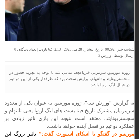
شناسه خبر : 90292 | تاریخ انتشار : 28 می 2025 - 2:13 | 62 بازدید | تعداد دیدگاه :
0
|
ارسال توسط :
ورزش 3
ژوزه مورینیو، سرمربی فنرباغچه، مدعی شد با توجه به تجربه حضور در
منچستریونایتد و تاتنهام، برایش سخت بود که طرفدار یکی از این دو تیم
در فینال لیگ اروپا باشد.
به گزارش “ورزش سه”، ژوزه مورینیو، به عنوان یکی از معدود
سرمربیان مشترک تاریخ فینالیست های لیگ اروپا یعنی تاتنهام و
منچستریونایتد، معتقد است نتیجه این بازی تاثیر زیادی بر
عملکرد دو تیم در فصل آینده خواهد داشت.
مورینیو در گفتگو با اسکای اسپورت گفت:”
تاثیر بزرگ این