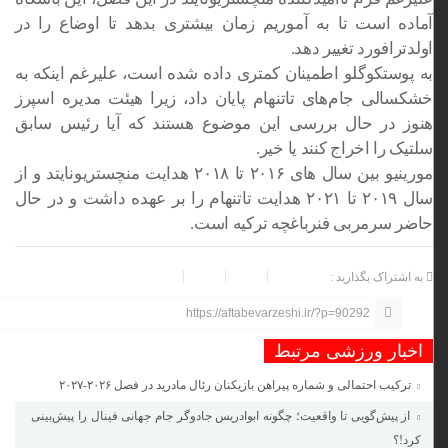
آماده است تا به آموریم زمان بیشتری بدهد تا اوضاع را در
اولدترافورد تغییر دهد.
به پوستکوگلو اطمینان کمتری داده شده است، علیرغم اینکه به
خشکسالی جام‌های تاتنهام پایان داد، زیرا هیئت مدیره اسپرز
هنوز در حال بررسی این موضوع هستند که آیا رئیس سابق
سلتیک را اخراج کنند یا خیر.
مورینیو بین سال های ۲۰۱۶ تا ۲۰۱۸ هدایت منچستریونایتد و از
سال ۲۰۱۹ تا ۲۰۲۱ هدایت تاتنهام را بر عهده داشت و در حال
حاضر سرمربی فنرباغچه ترکیه است.
به اشتراک بگذارید :
https://aftabevarzeshi.ir/?p=90292
اخبار ورزشی مرتبط
ترکیب احتمالی و شماره پیراهن بازیکنان رئال مادرید در فصل ۲۰۲۶-۲۰۲۷
از پیش‌گویی تا واقعیت؛ چگونه ابوادریس جادوگر جام جهانی فینال را پیش‌بینی
کرد!؟