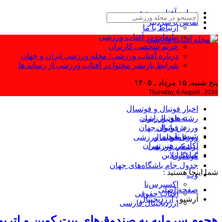
درباره آفتاب ورزشی
تماس با سردبیر
ارتباط با ما
تبلیغات در آفتاب ورزشی
حریم شخصی کاربران
درباره آفتاب ورزشی؛ مجله ورزشی ایران و جهان
شرایط بازنشر محتوا در آفتاب ورزشی از رسانه ها
پنج شنبه, ۱۵ مرداد , ۱۴۰۵
Thursday, 6 August , 2026
اخبار فوتبال و فوتسال
رشته‌های ورزشی
فوتبال ایران
ورزش بانوان
فوتبال جهان
شیش‌تا
فوتسال
روزنامه‌های ورزشی
آکادمی هنر تهران
پزشکی ورزشی
تماشا آنلاین
گوناگون
جدول جام باشگاه‌های جهان
شما اینجا هستید :
وب
اکسپرس‌نا
صفحه اصلی
آفتاب حقوقی
آرشیو :
ارزدیجیتال
ارزدیجیتال فارسی
هجوم سرمایه به صندوق‌های بیت کوین و اتریوم