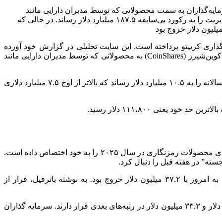
یپتو در هفته گذشته ۳.۳ میلیارد دلار سرمایه جذب کردند. سرمایه‌گذاران به سمت محصولاتی که توسط مدیران دارایی مانند
فیدلیتی (BlackRock، ) بلک‌راک (Fidelity) و گری اسکیل (Grayscale) ارائه شده‌اند، هجوم آورده‌اند. این روند مثبت، مجموع دارایی‌های تحت مدیریت را به رکورد بی‌سابقه ۱۸۷.۵ میلیارد دلار رساند. در حالی که
ی ورود سرمایه سنگین ۳.۳ میلیارد دلاری به محصولات سرمایه‌گذاری کریپتو پرداخته است. این سایت تحلیلی در گزارش خود آورده
است: محصولات سرمایه‌گذاری کریپتو در هفته گذشته ۳.۳ میلیارد دلار سرمایه جذب کردند، زیرا سرمایه‌گذاران طبق آخرین گزارش سایت کوین‌شیرز (CoinShares) به محصولاتی که توسط مدیران دارایی مانند
روند مثبت شش هفته‌ای به‌طور خلاصه مجموع دارایی‌های تحت مدیریت (AUM) را به بالاترین رقم تاریخی ۱۸۷.۵ میلیارد دلار و ورودی‌های سالانه را به ۱۰.۵ میلیارد دلار رساند که بالاتر از اوج ۷.۵ میلیارد دلاری
همانطور که انتظار می‌رفت، بیت کوین با ورودی‌های هفتگی ۲.۹ میلیارد دلار پیشتاز این افزایش بود و اکنون تقریباً یک چهارم از کل ورودی‌های محصولات رمزنگاری در سال ۲۰۲۵ را به خود اختصاص داده است.
در حالی که بیت‌کوین (BTC) و اتریوم (ETH) شاهد ورودی‌های قابل توجهی بودند، ارز ریپل (XRP) شاهد بزرگترین خروج سرمایه خود تا به امروز با ۳۷.۲ میلیون دلار خروج بود. به نوشته باترفیل، فرار از
ایالات متحده با ۳.۲ میلیارد دلار ورودی به طور منطقه‌ای مسلط بود. آلمان، استرالیا و هنگ کنگ به ترتیب با ۴۱.۵ میلیون دلار، ۱۰.۹ میلیون دلار و ۳۳.۳ میلیون دلار در رتبه‌های بعدی قرار دارند. سرمایه گذاران