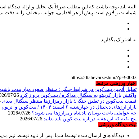
البته باید توجه داشت که این مطلب صرفاً یک تحلیل و ارائه دیدگاه
شماست و لازم است پیش از هر اقدامی، جوانب مختلف را به دقت بررسی
به اشتراک بگذارید :
https://aftabevarzeshi.ir/?p=90003
اخبار ورزشی مرتبط
تحلیل آنچین بیت‌کوین در شرایط جنگی؛ منتظر صعود میان‌مدت باشیم
واکنش بازار کریپتو به سیگنال مذاکره / بیت‌کوین پرواز کرد
2026/07/26
قیمت بیت‌کوین در تعلیق جنگی؛ بازار رمزارزها منتظر سیگنال بعدی
2026/07/26
بازار ارزهای دیجیتال در چهارشنبه ۶ اسفند ۱۴۰۴ / بیت‌کوین و اتریوم پیشتاز بازار شدند
چه عواملی باعث نوسان پادشاه رمزارزها می شوند؟
2026/07/26
پنج نکته که این هفته درباره بیت ‌کوین باید بدانید
2026/07/26
ثبت دیدگاه ورزشی
دیدگاه های ارسال شده توسط شما، پس از تایید توسط تیم مدی