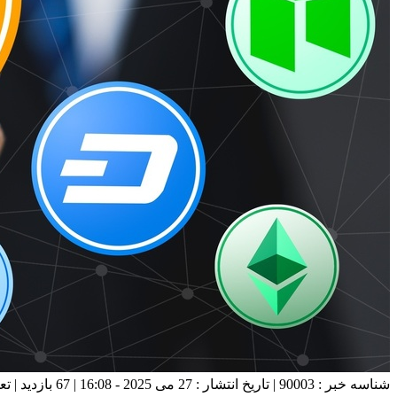
شناسه خبر : 90003 | تاریخ انتشار : 27 می 2025 - 16:08 | 67 بازدید | تعداد دیدگاه :