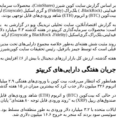
بیت‌کوین (BTC) و اتریوم (ETH) شاهد ورودی‌های قابل توجهی بودند، ارز ریپل (XRP) شاهد بزرگترین خروج سرمایه خود تا به امروز با ۳۷.۲ میلیون دلار خروج بود
فیدلیتی،بلک‌راک،گری‌اسکیل (BlackRock ،Fidelity و Grayscale) ارائه شده‌اند، هجوم آوردند.
قبلی است که توسط جیمز باترفیل، رئیس تحقیقات سایت کوین‌شیرز (CoinShares)، در دوشنبه گذشته اشاره شد
هفته گذشته، ارزش کل بازار ارزهای دیجیتال با بیش از ۶٪ افزایش به ۳.۵ تریلیون دلار رسید، زیرا بیت کوین طبق صفحه قیمت The Block به بالاترین حد خود یعنی ۱۱۱،۸۰۰ دلار رسید.
جریان هفتگی دارایی‌های کریپتو
اتریوم ۳۲۶ میلیون دلار جذب کرد که بیشترین میزان در ۱۵ هفته گذشته است. احساسات صعودی مداوم اتریوم (ETH) برچسب “عملکرد برجسته” در هفته قبل را دنبال کرد.
صندوق‌های ریپل (XRP) به “روند ورودی قابل توجه ۸۰ هفته‌ای” پایان داد.
سوئیسی سود بردند که منجر به خروج ۱۶.۶ میلیون دلاری شد.