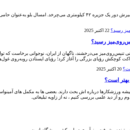
پنجمین ماراتن کیش ۱۴ آذر برگزار می‌شود، تنها ماراتنی که مسیرش دور یک جزیره 
22 اکتبر 2025
ی تنیس‌روی‌میز می‌درخشند، ناگهان از ایران، نوجوانی برخاست که توا
ت کوچکش رؤیای بزرگی را آغاز کرد؛ رؤیای ایستادن روبه‌روی غول‌ها
20 اکتبر 2025
 بهتر است؟
 ورزشکارها درباره‌ اش بحث دارند. بعضی‌ ها به مکمل‌ های آمینواسید آز
م رو از دید علمی بررسی کنیم ، نه از زاویه تبلیغاتی.
لب تپنده پیشرفت و نوآوری در این کشور پیشگام است.