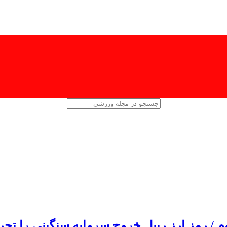
 / رمز ارز ریپل خروج سرمایه سنگینی را تجر