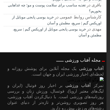
باقری
در
تغذیه مناسب برای سلامت پوست و مو؛ چه غذاهایی
بخوریم؟
کارشناس روابط عمومی
در
خرید یوسی پابجی موبایل از
اوریکس گیم | سریع، مطمئن و آسان
مهدی
در
خرید یوسی پابجی موبایل از اوریکس گیم | سریع،
مطمئن و آسان
مجله آفتاب ورزشی
آفتاب ورزشی
یک مجله آنلاین برای پوشش روزانه و
لحظه‌ای اخبار ورزشی ایران و جهان است.
تمرکز
آفتاب ورزشی
بر اخبار روز فوتبال (ایران و
لیگ‌های معتبر اروپا)، فوتسال، ورزش زنان و بررسی
روزنامه‌های ورزشی است. با دنبال‌کردن آفتاب ورزشی،
هر روز تصویری روشن‌تر و تازه‌تر از دنیای عنوان
رشته‌های ورزش پیشِ رو دارید.