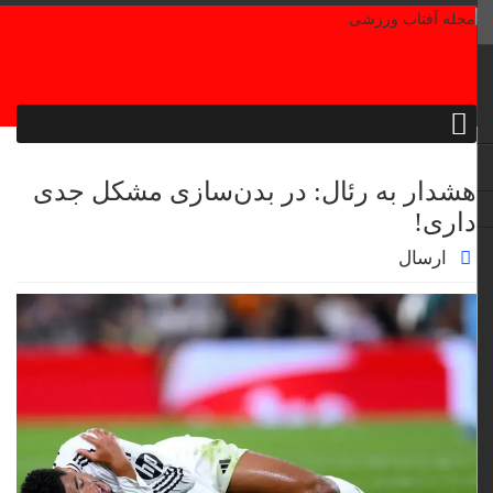
هشدار به رئال: در بدن‌سازی مشکل جدی
داری!‏
ارسال