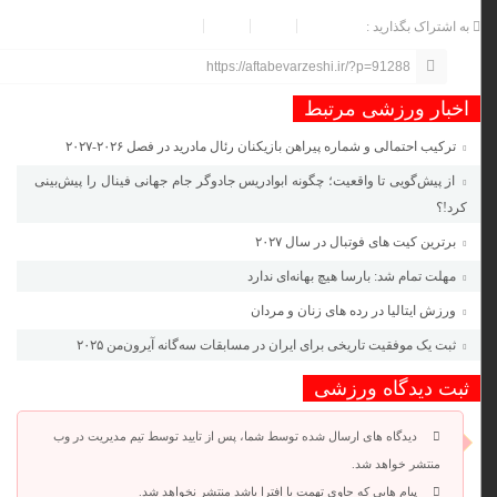
به اشتراک بگذارید :
https://aftabevarzeshi.ir/?p=91288
اخبار ورزشی مرتبط
ترکیب احتمالی و شماره پیراهن بازیکنان رئال مادرید در فصل ۲۰۲۶-۲۰۲۷
از پیش‌گویی تا واقعیت؛ چگونه ابوادریس جادوگر جام جهانی فینال را پیش‌بینی
کرد!؟
برترین کیت های فوتبال در سال ۲۰۲۷
مهلت تمام شد: بارسا هیچ بهانه‌‌ای ندارد
ورزش ایتالیا در رده های زنان و مردان
ثبت یک موفقیت تاریخی برای ایران در مسابقات سه‌گانه آیرون‌من ۲۰۲۵
ثبت دیدگاه ورزشی
دیدگاه های ارسال شده توسط شما، پس از تایید توسط تیم مدیریت در وب
منتشر خواهد شد.
پیام هایی که حاوی تهمت یا افترا باشد منتشر نخواهد شد.