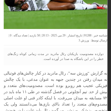
شناسه خبر : 91288 | تاریخ انتشار : 29 می 2025 - 20:13 | 58 بازدید | تعداد دیدگاه :
0
|
ارسال توسط :
ورزش 3
دوازده مصدومیت بازیکنان رئال مادرید در مدت زمانی کوتاه زنگ‌های
‏خطر را در این باشگاه به صدا در آورده است. ‏
به گزارش “ورزش سه”، رئال مادرید در کنار چالش‌های فوتبالی
به ‏میدان رفتن در چندین جبهه به عنوان مدعی، با یک چالش
فیزیکی ‏عجیب هم روبرو بوده است. مصدومیت‌های متعدد و
بیش از حد. ‏تیم آنچلوتی در فصل گذشته در طی ۱۱ ماه باید در
۷۲ مسابقه به ‏میدان می‌رفت، با اینکه کادر فنی او علت اصلی
مصدوم‌های متعدد را ‏تعداد بالای بازی‌ها می‌دانستند ولی یک
متخصص پزشکی ورزشی ‏می‌گوید رئال باید علت را در خودش