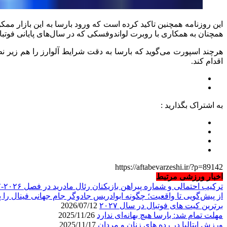
این روزنامه همچنین تاکید کرده است که ورود بارسا به این بازار مم
همچنان به همکاری با روبرت لواندوفسکی که در سال‌های پایانی فوتب
هرچند اسپورت می‌گوید که بارسا به دقت شرایط آلوارز را هم زیر ن
اقدام کند.
به اشتراک بگذارید :
https://aftabevarzeshi.ir/?p=89142
اخبار ورزشی مرتبط
ترکیب احتمالی و شماره پیراهن بازیکنان رئال مادرید در فصل ۲۰۲۶-۲۰۲۷
از پیش‌گویی تا واقعیت؛ چگونه ابوادریس جادوگر جام جهانی فینال را پ
برترین کیت های فوتبال در سال ۲۰۲۷
2026/07/12
مهلت تمام شد: بارسا هیچ بهانه‌‌ای ندارد
2025/11/26
ورزش ایتالیا در رده های زنان و مردان
2025/11/17