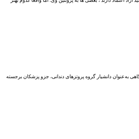
اد اعتماد دارند ، بعضی‌ ها به پروتئین وی. اما واقعاً کدوم بهتر
هی به‌عنوان دانشیار گروه پروتزهای دندانی، جزو پزشکان برجسته