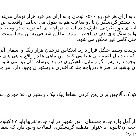
مسیر ۳ کیلومتری را که طی کردید به یک پارکینگ می رسید. پارکینگ به ازای هر
ه پیاده روی پیش رو دارید. ۵ دقیقه ای که برای بیشتر گردشگران تا دو ساعت هم به طول م
ه ای باور نکردنی تدارک دیده است. دریاچه ای که درست در وسط جن
نید سنگ های کف دریاچه را ببینید. اما این شفافی به این معنا نیست
ا حتی گاهی غیر ممکن می شود.
 درست وسط جنگل قرار دارد. انعکاس درختان هزار رنگ و آسمان آبی 
ه به دنبال لقمه نانی شنا می کنند. این ماهی ها در واقع ماهی های ت
چه وجود دارد. پس اگر وسایل ماهیگیری در بند و بساط تان پیدا می شو
نگران نباشید در اطراف دریاچه چند غذاخوری و رستوران وجود دارد. هر چ
کودک، آلاچیق برای پهن کردن بساط پیک نیک، رستوران، غذاخوری، سر
برای رسیدن به جنگ
کیلومتری این جاده و در سمت چپ آن تابلویی با عنوان منطقه گردشگری الیمالات وجود 
ارید.