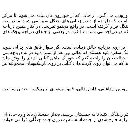
 خودرو ۶۵۰۰ تومان و به ازای هر فرد هزار تومان هزینه ورودی می گیرد. از جایی که از خودروی تان پیاده می شوید تا مرکز
ی انجامد. واقعیت این است که دل آدم از دیدن زیبایی های جنگل سیر نمی شود اما درست
گل قرار گرفته است. در واقع مجتمع تفریحی در کنار همین دریاچه
 که در دریاچه می شود شنا کرد. در بعضی از جاهای دریاچه پیچک های
بر روی دریاچه خالق زیبایی است. اگر سوار قایق های پدالی شوید
نگ سفره عید هستند که اهالی نور بعد از سیزده به در به دریاچه می
د، خیالت تان را راحت کنم که خوراک ماهی کبابی لذیذی را نوش جان
ند که می توان روی گزینه های کبابی بر روی باربیکیوهای مجموعه نیز
ویس بهداشتی، قایق پدالی، قایق موتوری، باربیکیو و چندین سوئیت
ل الیمالات ابتدا باید خودتان را به آمل برسانید. بعد از آمل وارد جاده چمستان – نور شوید. در این جاده تقریبا باید ۲۷ کیلومتر رانندگی کنید تا به چمستان برسید. بعداز چمستان باید وارد جاده ای
دارد که شما را به خارج شدن از جاده آسفالته به درون جاده جنگلی فرا می خواند.