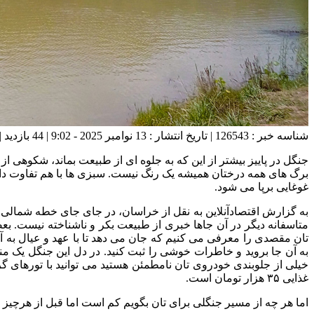
شناسه خبر : 126543 | تاریخ انتشار : 13 نوامبر 2025 - 9:02 | 44 بازدید | تعداد دیدگاه :
جنگل در پاییز بیشتر از این که به جلوه ای از طبیعت بماند، شکوهی 
برگ های همه درختان همیشه یک رنگ نیست. سبزی ها با هم تفاوت دارن
غوغایی برپا می شود.
به گزارش اقتصادآنلاین به نقل از خراسان، در جای جای خطه شمالی ا
متاسفانه دیگر در آن جاها خبری از طبیعت بکر و ناشناخته نیست. ب
تان مقصدی را معرفی می کنیم که جان می دهد تا با عهد و عیال به آن 
خیلی از جلوبندی خودروی تان نامطمئن هستید می توانید با تورهای گ
غذایی ۳۵ هزار تومان است.
اما هر چه از مسیر جنگلی برای تان بگویم کم است اما قبل از هرچیز 