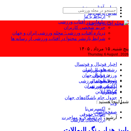
درباره آفتاب ورزشی
تماس با سردبیر
ارتباط با ما
تبلیغات در آفتاب ورزشی
حریم شخصی کاربران
درباره آفتاب ورزشی؛ مجله ورزشی ایران و جهان
شرایط بازنشر محتوا در آفتاب ورزشی از رسانه ها
پنج شنبه, ۱۵ مرداد , ۱۴۰۵
Thursday, 6 August , 2026
اخبار فوتبال و فوتسال
رشته‌های ورزشی
فوتبال ایران
ورزش بانوان
فوتبال جهان
شیش‌تا
فوتسال
روزنامه‌های ورزشی
آکادمی هنر تهران
پزشکی ورزشی
تماشا آنلاین
گوناگون
جدول جام باشگاه‌های جهان
شما اینجا هستید :
وب
اکسپرس‌نا
صفحه اصلی
آفتاب حقوقی
آرشیو :
گردشگری و مهاجرت
ارزدیجیتال فارسی
پاییز هزار رنگ الیمالات