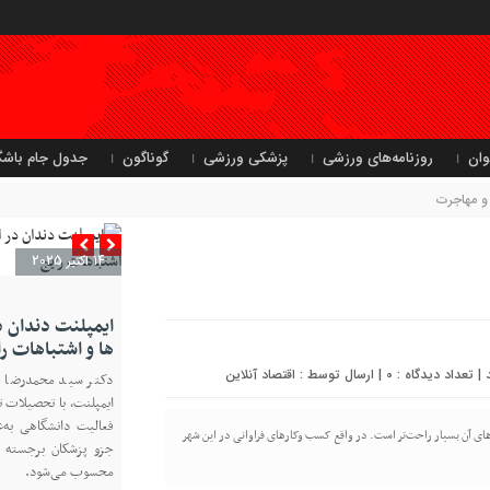
وان
روزنامه‌های ورزشی
پزشکی ورزشی
گوناگون
جدول جام باشگ
و مهاجرت
14 اکتبر 2025
ایمپلنت دندان د
ها و اشتباهات را
0
| ارسال توسط :
اقتصاد آنلاین
دکتر سید محمدرضا ح
ایمپلنت، با تحصیلات ت
فعالیت دانشگاهی به‌ع
ی آن بسیار راحت‌تر است. در واقع کسب‌ وکارهای فراوانی در این شهر
جزو پزشکان برجسته د
محسوب می‌شود.