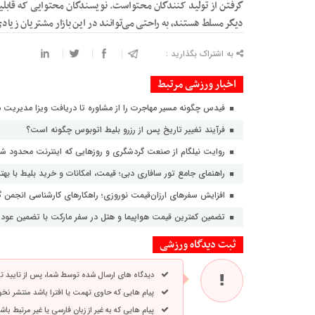
گرفتن از تولید کنندگان محتواست. نویسندگان محتوایی که قابلیت ن
دیگر مسلط هستند، به راحتی می‌توانند در این بازار مشتریان زیادی 
به اشتراک بگذارید :
اخبار ورزشی مرتبط
فیدس چگونه مسیر مهاجرت را از مشاوره تا دریافت ویزا مدیریت م
فرآیند تغییر تاریخ پس از رزرو بلیط اتوبوس چگونه است؟
روایت نیلگام از صنعت گردشگری و روزهایی که اینترنت محدود شد 
راهنمای جامع تور سافاری دبی؛ قیمت، امکانات و خرید بلیط با بهتر
افزایش سفرهای ارزان‌قیمت نوروزی؛ راهکارهای کارشناسی انجمن 
تضمین کمترین قیمت هواپیما و هتل در سفر مارکت با تضمین عودت ۲ برابری مابه التف
ثبت دیدگاه ورزشی
دیدگاه های ارسال شده توسط شما، پس از تایید 
پیام هایی که حاوی تهمت یا افترا باشد منتشر نخ
پیام هایی که به غیر از زبان فارسی یا غیر مرتبط ب