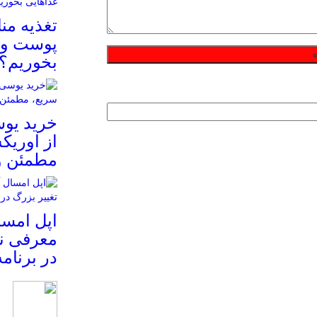
تغذیه م
پوست و م
بخوریم؟
خرید یوس
از اوریک
مطمئن و
معرفی نم
در برنام