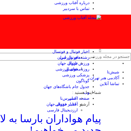
درباره آفتاب ورزشی
تماس با سردبیر
اخبار فوتبال و فوتسال
رشته‌های ورزشی
فوتبال ایران
ورزش بانوان
فوتبال جهان
فوتسال
روزنامه‌های ورزشی
شیش‌تا
پزشکی ورزشی
آکادمی هنر تهران
گوناگون
تماشا آنلاین
جدول جام باشگاه‌های جهان
وب
شما اینجا هستید :
صفحه اصلی
اکسپرس‌نا
آرشیو :
آفتاب حقوقی
اخبار فوتبال جهان
ارزدیجیتال فارسی
پیام هواداران بارسا به لاپ
جدید می‌خواهیم!