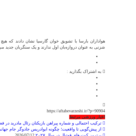
هواداران بارسا با تشویق خوان گارسیا نشان دادند که هیچ 
شزنی به عنوان دروازه‌بان اول ندارند و یک سنگربان جدید می‌
به اشتراک بگذارید :
https://aftabevarzeshi.ir/?p=90904
اخبار ورزشی مرتبط
ترکیب احتمالی و شماره پیراهن بازیکنان رئال مادرید در فصل ۲۰۲۶-۷
از پیش‌گویی تا واقعیت؛ چگونه ابوادریس جادوگر جام جهانی 
برترین کیت های فوتبال در سال ۲۰۲۷
2026/07/12