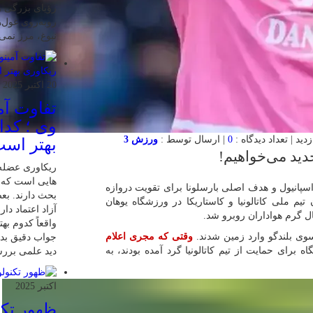
رؤیای بزرگی را
روبه‌روی غول‌ه
نبوغ، مرز نمی
20 اکتبر 2025
تفاوت آمی
وی ؛ کدا
0
| ارسال توسط :
ورزش 3
بهتر اس
 جدید می‌خواهیم!
ریکاوری عضله 
هایی‌ است که 
زش سه”، خوان گارسیا، دروازه‌بان ۲۴ ساله اسپانیول و هدف اصلی بارسلونا برای تقویت دروازه
بحث دارند. بعض
تیم ملی کاتالونیا و کاستاریکا در ورزشگاه یوهان
آزاد اعتماد دار
بال گرم هواداران روبرو شد.
واقعاً کدوم به
 سوی بلندگو وارد زمین شدند.
وقتی که مجری اعلام
جواب دقیق بدیم
زشگاه برای حمایت از تیم کاتالونیا گرد آمده بودند، به
دید علمی بررسی
اکتبر 2025
ظهور تکن