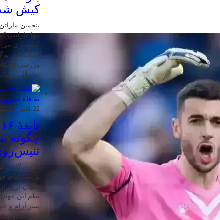
کیش شد
کیلومتری می‌چ
اصلی کنار برگ
ورزشی ایستاده
دوندگان رقم بز
22 اکتبر 2025
ن
چگونه بنی
تنیس‌روی
در روزگاری که 
بر سکوهای جها
ناگهان از ایر
نظم این جهان ر
پسر آرام و خ
تشنه‌ی قهرمان