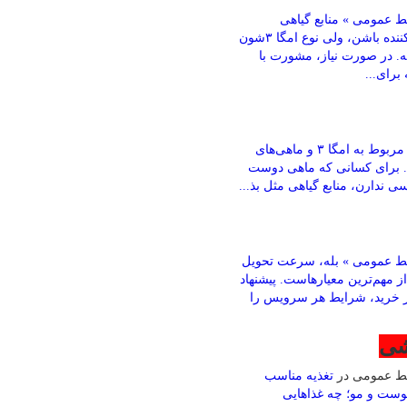
 عمومی » منابع گیاهی
می‌تونن کمک‌کننده باشن، ولی نوع امگا ۳شون
ته. در صورت نیاز، مشورت با
رای...
باقری » بخش مربوط به امگا ۳ و ماهی‌های
. برای کسانی که ماهی دوست
ی ندارن، منابع گیاهی مثل بذ...
ط عمومی » بله، سرعت تحویل
ز مهم‌ترین معیارهاست. پیشنهاد
ز خرید، شرایط هر سرویس را
شی
بط عمومی
در
تغذیه مناسب
وست و مو؛ چه غذاهایی