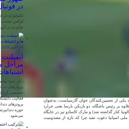
در فوتبال
تکنولوژی در فو
لوکس نیست، ب
نوآوری در این
14 اکتبر 2025
ایمپلنت 
مراحل مر
اشتباهات
دکتر سید محم
پروتزهای دندان
تخصصی از دانش
فعالیت دانشگاه
ود یکی از تحسین‌کنندگان خوان گارسیاست، به‌عنوان
پروتزهای دندا
اوه بر رئیس باشگاه، دو بازیکن بارسا یعنی جرارد
حوزه دندانپز
ونیا کنار گذاشته شد) و مارک کاسادو نیز در جایگاه
می‌شود.
م ملی اسپانیا دعوت نشد چرا که تازه از مصدومیت