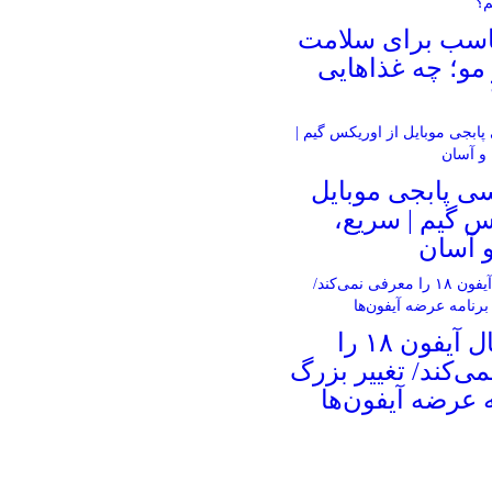
ناسب برای سلامت
و؛ چه غذاهایی
ی پابجی موبایل
س گیم | سریع،
 آسان
اپل امسال آیفون ۱۸ را
ی‌کند/ تغییر بزرگ
ه عرضه آیفون‌ها