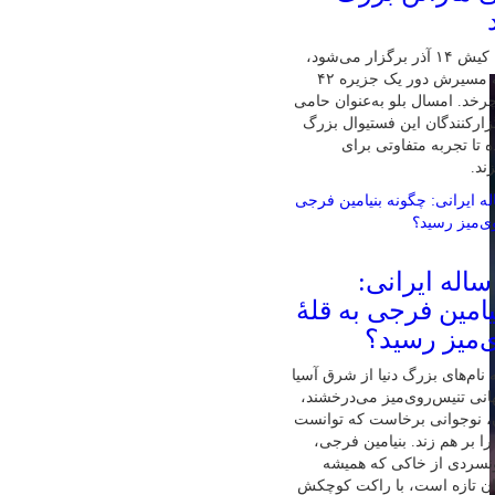
پنجمین ماراتن کیش ۱۴ آذر برگزار می‌شود،
تنها ماراتنی که مسیرش دور یک جزیره ۴۲
رخد. امسال بلو به‌عنوان حامی
زارکنندگان این فستیوال بزرگ
 تا تجربه متفاوتی برای
ند.
ابغهٔ ۱۶ ساله ایرانی:
امین فرجی به قلهٔ
‌میز رسید؟
نام‌های بزرگ دنیا از شرق آسیا
نی تنیس‌روی‌میز می‌درخشند،
ان، نوجوانی برخاست که توانست
ا بر هم زند. بنیامین فرجی،
ونسردی از خاکی که همیشه
ان تازه است، با راکت کوچکش