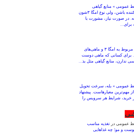
 عمومی » منابع گیاهی
می‌تونن کمک‌کننده باشن، ولی نوع امگا ۳شون
ته. در صورت نیاز، مشورت با
رای...
باقری » بخش مربوط به امگا ۳ و ماهی‌های
. برای کسانی که ماهی دوست
ی ندارن، منابع گیاهی مثل بذ...
ط عمومی » بله، سرعت تحویل
ز مهم‌ترین معیارهاست. پیشنهاد
ز خرید، شرایط هر سرویس را
شی
بط عمومی
در
تغذیه مناسب
وست و مو؛ چه غذاهایی