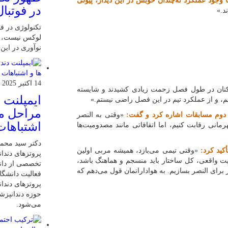
با وجود عملکرد نه‌چندان خوبش در این دیدار، پیولی
در فوتبال
د.»
تکنولوژی در فو
لوکس نیست، ب
نوآوری در این
14 اکتبر 2025
کنان در طول فصل زحمت زیادی کشیدند و شایسته
ایمپلنت 
دیم، و از عملکرد تیم در این فصل راضی نیستم.»
مراحل مر
های دوم مسابقات اشاره کرد و گفت:
«وقتی به النصر
اشتباهات
مانی رقابت کنیم، اما اتفاقاتی مانند مصدومیت‌ها
دکتر سید محم
کید کرد:
«وقتی تیمی می‌بازد، همیشه مربی اولین
پروتزهای دندان
 واقعی، کل ساختار باید منسجم و هماهنگ باشد،
تخصصی از دانش
 برای النصر بسازیم. به هوادارانمان قول می‌دهم که
فعالیت دانشگاه
پروتزهای دندا
حوزه دندانپز
می‌شود.