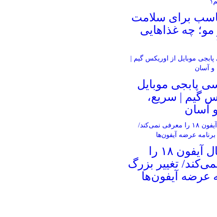
ناسب برای سلامت
و؛ چه غذاهایی
ی پابجی موبایل
س گیم | سریع،
 آسان
اپل امسال آیفون ۱۸ را
ی‌کند/ تغییر بزرگ
ه عرضه آیفون‌ها