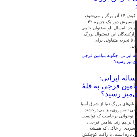
پنجمین ماراتن کیش ۱۴ آذر برگزار می‌شود،
تنها ماراتنی که مسیرش دور یک جزیره ۴۲
رخد. امسال بلو به‌عنوان حامی
زارکنندگان این فستیوال بزرگ
 تا تجربه متفاوتی برای
ند.
ابغهٔ ۱۶ ساله ایرانی:
امین فرجی به قلهٔ
‌میز رسید؟
نام‌های بزرگ دنیا از شرق آسیا
نی تنیس‌روی‌میز می‌درخشند،
ان، نوجوانی برخاست که توانست
ا بر هم زند. بنیامین فرجی،
ونسردی از خاکی که همیشه
ان تازه است، با راکت کوچکش