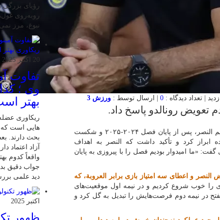
رؤیای بزرگی را
روبه‌روی غول‌ه
نبوغ، مرز نمی
20 اکتبر 2025
تفاوت آمی
وی ؛ کدا
0
| ارسال توسط :
ورزش 3
بهتر اس
م تعویض رونالدو پاسخ داد.
ریکاوری عضله 
هایی‌ است که 
به گزارش “ورزش سه”،استفانو پیولی، سرمربی ایتالیایی تیم النصر، پس از پایان فصل ۲۰۲۴-۲۰۲۵ و شکست
بحث دارند. بعض
ده ابراز کرد و تأکید داشت که النصر به اهداف
آزاد اعتماد دار
ت: «ما امیدوار بودیم فصل را با پیروزی به پایان
واقعاً کدوم به
جواب دقیق بدیم
 النصر و اعطای سه امتیاز بازی برابر العروبة، که
دید علمی بررسی
 را خوب شروع کردیم و در نیمه اول موقعیت‌های
فتح در نیمه دوم فرصت‌هایش را تبدیل به گل کرد و
اکتبر 2025
ظهور تکن