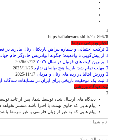
https://aftabevarzeshi.ir/?p=89678
اخبار ورزشی مرتبط
ترکیب احتمالی و شماره پیراهن بازیکنان رئال مادرید در فصل ۲۰۲۶-۷
از پیش‌گویی تا واقعیت؛ چگونه ابوادریس جادوگر جام جهانی 
برترین کیت های فوتبال در سال ۲۰۲۷
2026/07/12
مهلت تمام شد: بارسا هیچ بهانه‌‌ای ندارد
2025/11/26
ورزش ایتالیا در رده های زنان و مردان
2025/11/17
ثبت یک موفقیت تاریخی برای ایران در مسابقات سه‌گانه آیرون
ثبت دیدگاه ورزشی
دیدگاه های ارسال شده توسط شما، پس از تایید توسط
پیام هایی که حاوی تهمت یا افترا باشد منتشر نخواهد 
پیام هایی که به غیر از زبان فارسی یا غیر مرتبط باشد