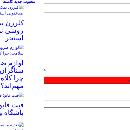
محبوب
جدید
کامنت
کلرزن ن
روشی نو
استخر
لوازم ض
شناگران 
چرا کلاه
مهم‌اند؟
فیت ‌فایو
باشگاه 