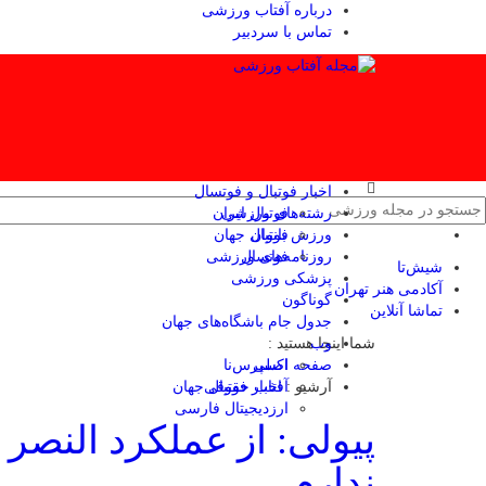
درباره آفتاب ورزشی
تماس با سردبیر
اخبار فوتبال و فوتسال
رشته‌های ورزشی
فوتبال ایران
ورزش بانوان
فوتبال جهان
فوتسال
روزنامه‌های ورزشی
شیش‌تا
پزشکی ورزشی
آکادمی هنر تهران
گوناگون
تماشا آنلاین
جدول جام باشگاه‌های جهان
وب
شما اینجا هستید :
صفحه اصلی
اکسپرس‌نا
آرشیو :
آفتاب حقوقی
اخبار فوتبال جهان
ارزدیجیتال فارسی
پیولی: از عملکرد النصر
ندارم