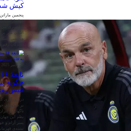
کیش شد
کیلومتری می‌چ
اصلی کنار برگ
ورزشی ایستاده
دوندگان رقم بز
22 اکتبر 2025
ن
چگونه بنی
تنیس‌روی
در روزگاری که 
بر سکوهای جها
ناگهان از ایر
نظم این جهان ر
پسر آرام و خ
تشنه‌ی قهرمان