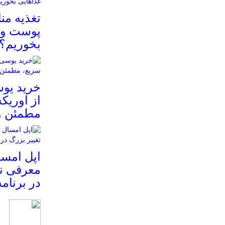
تغذیه م
پوست و م
بخوریم؟
خرید یوس
از اوریک
مطمئن و
معرفی نم
در برنام