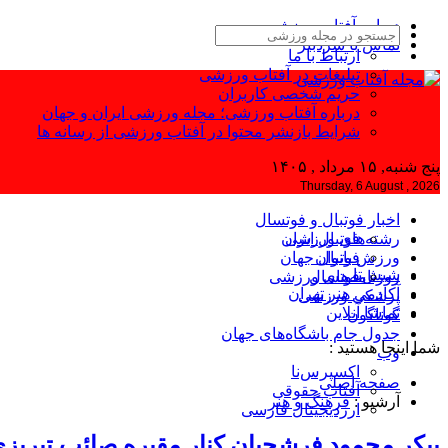
درباره آفتاب ورزشی
تماس با سردبیر
ارتباط با ما
تبلیغات در آفتاب ورزشی
حریم شخصی کاربران
درباره آفتاب ورزشی؛ مجله ورزشی ایران و جهان
شرایط بازنشر محتوا در آفتاب ورزشی از رسانه ها
پنج شنبه, ۱۵ مرداد , ۱۴۰۵
Thursday, 6 August , 2026
اخبار فوتبال و فوتسال
رشته‌های ورزشی
فوتبال ایران
ورزش بانوان
فوتبال جهان
شیش‌تا
فوتسال
روزنامه‌های ورزشی
آکادمی هنر تهران
پزشکی ورزشی
تماشا آنلاین
گوناگون
جدول جام باشگاه‌های جهان
شما اینجا هستید :
وب
اکسپرس‌نا
صفحه اصلی
آفتاب حقوقی
آرشیو :
فرهنگ و هنر
ارزدیجیتال فارسی
پیکر محمود فرشچیان کنار مقبره صائب تبریزی