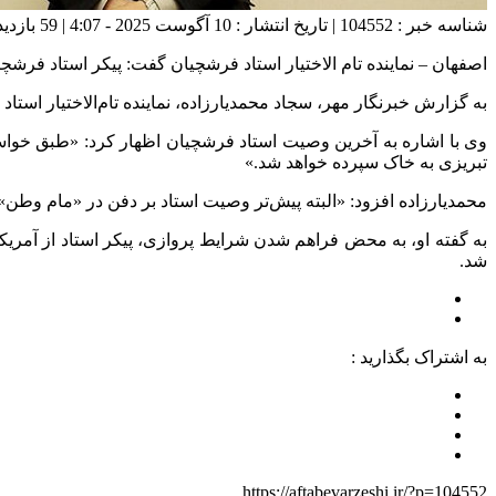
شناسه خبر : 104552 | تاریخ انتشار : 10 آگوست 2025 - 4:07 | 59 بازدید | تعداد دیدگاه :
اصفهان – نماینده تام الاختیار استاد فرشچیان گفت: پیکر استاد فرش
به گزارش خبرنگار مهر، سجاد
محمدیارزاده
، نماینده تام‌الاختیار اس
وی با اشاره به آخرین وصیت استاد فرشچیان اظهار کرد: «طبق خواست
تبریزی به خاک سپرده خواهد شد.»
محمدیارزاده
افزود: «البته پیش‌تر وصیت استاد بر دفن در «
مام
وطن» ب
به گفته او، به محض فراهم شدن شرایط پروازی، پیکر استاد از آمریک
شد.
به اشتراک بگذارید :
https://aftabevarzeshi.ir/?p=104552