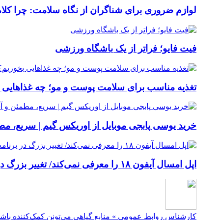
لوازم ضروری برای شناگران از نگاه سلامت: چرا کلاه
فیت ‌فایو؛ فراتر از یک باشگاه ورزشی
تغذیه مناسب برای سلامت پوست و مو؛ چه غذاهایی 
خرید یوسی پابجی موبایل از اوریکس گیم | سریع، م
اپل امسال آیفون ۱۸ را معرفی نمی‌کند/ تغییر بزرگ در برنامه عرضه آیفون‌ها
کارشناس روابط عمومی » منابع گیاهی می‌تونن کمک‌کننده باشن، ولی نوع امگا ۳شون با ماهی متفاوته. در صورت نیاز، 