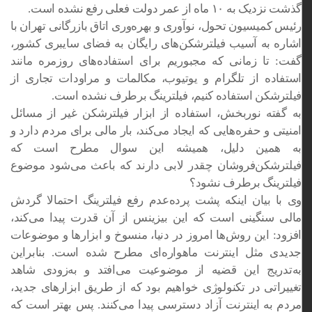
گذشت نزدیک به ۱۰ ماه از عمر دولت فعلی رفع نشده است.
رئیس کمیسیون تحول، نوآوری و بهره‌وری اتاق بازرگانی تهران با
اشاره به آسیب فیلترشکن‌های رایگان به فضای سایبری کشور،
گفت: تا زمانی که مجبوریم برای استفاده‌های روزمره مانند
استفاده از تلگرام و یوتیوب، مکالمات و مراودات تجاری از
فیلترشکن استفاده کنیم، فیلترینگ برطرف نشده است.
به گفته نوربخش، استفاده از ابزار فیلترشکن غیر از مسائل
امنیتی و حفره‌هایی که ایجاد می‌کند، بار مالی برای مردم دارد و
به همین دلیل، همیشه این سوال مطرح است که
فیلترشکن‌فروشان چقدر لابی دارند که باعث می‌شود موضوع
فیلترینگ برطرف نشود؟
وی با بیان اینکه پشت پرده‌عدم رفع فیلترینگ احتمالا گردش
مالی سنگینی است که این بیزینس از آن قدرت پیدا می‌کند،
افزود: این روش‌ها امروز در دنیا، منسوخ و ابزارها و موضوعات
جدیدی مثل اینترنت ماهواره‌ای مطرح شده است. بنابراین
به‌تدریج این قضیه از موضوعیت می‌افتد و به‌زودی شاهد
تغییراتی در تکنولوژی خواهیم بود که از طریق ابزارهای جدید،
مردم به اینترنت آزاد دسترسی پیدا می‌کنند. پس بهتر است که