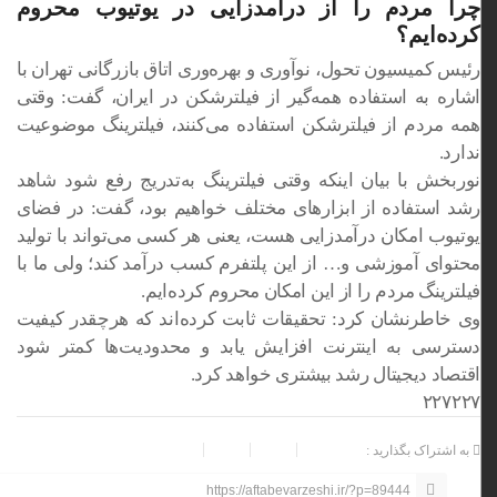
چرا مردم را از درآمدزایی در یوتیوب محروم
کرده‌ایم؟
رئیس کمیسیون تحول، نوآوری و بهره‌وری اتاق بازرگانی تهران با
اشاره به استفاده همه‌گیر از فیلترشکن در ایران، گفت: وقتی
همه مردم از فیلترشکن استفاده می‌کنند، فیلترینگ موضوعیت
ندارد.
نوربخش با بیان اینکه وقتی فیلترینگ به‌تدریج رفع شود شاهد
رشد استفاده از ابزارهای مختلف خواهیم بود، گفت: در فضای
یوتیوب امکان درآمدزایی هست، یعنی هر کسی می‌تواند با تولید
محتوای آموزشی و… از این پلتفرم کسب درآمد کند؛ ولی ما با
فیلترینگ مردم را از این امکان محروم کرده‌ایم.
وی خاطرنشان کرد: تحقیقات ثابت کرده‌اند که هرچقدر کیفیت
دسترسی به اینترنت افزایش یابد و محدودیت‌ها کمتر شود
اقتصاد دیجیتال رشد بیشتری خواهد کرد.
۲۲۷۲۲۷
به اشتراک بگذارید :
https://aftabevarzeshi.ir/?p=89444