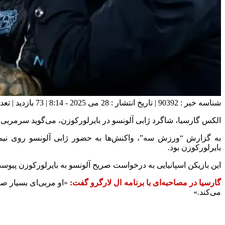
شناسه خبر : 90392 | تاریخ انتشار : 28 می 2025 - 8:14 | 73 بازدید | تعداد دیدگاه :
الکس گارسیا، شاگرد ژابی آلونسو در بایرلورکوزن، می‌گوید سرمربی 
به گزارش “ورزش سه”، واکنش‌ها به حضور ژابی آلونسو روی نیمکت
بایرلورکوزن بود.
این بازیکن اسپانیایی به درخواست صریح آلونسو به بایرلورکوزن پی
گارسیا در مصاحبه‌ای با برنامه ال لارگرو گفت:
«او مربی‌ای بسیار صم
می‌کند.»