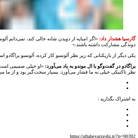
گارسیا هشدار داد:
«اگر امباپه از دویدن شانه خالی کند، نمی‌دانم آل
دوندگی مشارکت داشته باشند.»
یکی دیگر از بازیکنانی که زیر نظر آلونسو کار کرده، آلونسو براگادو است که در تیم زیر ۱۴ ساله‌های رئال مادرید و در اولین گام‌های مر
براگادو در گفت‌وگو با ال موندو به یاد می‌آورد:
«او خیلی صمیمی است و 
نظر تاکتیکی خیلی به ما فشار می‌آورد. بسیار سخت‌گیر بود و از ما م
به اشتراک بگذارید :
https://aftabevarzeshi.ir/?p=90392