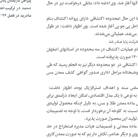
پیراهن بازیکنان رئال مادر
ی برای اکتشاف آنها آغاز شد. وی ادامه داد: مابقی درخواست نیز در حال
محمد
در
ترکیب احتم
مادرید در فصل ۲۰۲۶-۲۰۲۷
 این حال امحدوده اکتشافی دارای پروانه اکتشاف بنام
کتشاف از مراحل پی جویی آغاز شده است. وی اظهار داشت: در طول
ا موفق گردید در پایان ۱۴۰۲ نسبت به اتمام عملیات اکتشاف در سه محدوده در استانهای اصفهان
 نمود: در در پایان سال گذشته (۱۴۰۳) عملیات اکتشافی در دو محدوده دیگر نیز به انجام رسید که طی
و خوشبختانه مراحل اداری صدور گواهی کشف معدن مس
 اساس سند و اهداف استراتژیک بوده، اظهار داشت:
ه نوعی با یک مدل اقتصادی، امکان ایجاد درآمدی برای
 ماده معدن طلا و مس، به دلیل اینکه محصول تولیدی
سبت به کلوخه آن برخوردار است، با توجه به تصمیمات
 تولید این محصول صورت پذیرد.
ه ماده معدنی و تصمیمات هیات مدیره استخراج در حد
ی و دیگر عناصر، تلاش داریم که به صورت معدن‌کاری