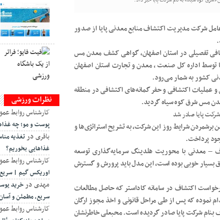
رق کوه سیاه» به نام شرکت پایا خبر داد.
امل شرکت مدیریت اکتشاف منابع معدنی پایا از صدور
.
شافی تفصیلی در استان اصفهان، گواهی کشف معدن مس
ا توسط اداره کل صنعت ، معدن و تجارت استان اصفهان
ی کشور به شمار می‌رود.
و عملیات اکتشافی و حفر گمانه‌های اکتشافی در منطقه
نظرات ورزشی
دن مس شرق کوه سیاه گردید.
کارشناس روابط عمو
پوست و مو؛ چه غذاه
رشمردن شرایط روز این شرکت، به تشریح استراتژی‌ها و
باقری
در
تغذیه منا
جود پرداخت.
غذاهایی بخوریم؟
اف – معدنی با محوریت هلدینگ سرمایه‌گذاری توسعه
کارشناس روابط عمو
عتی کشور اتفاق بسیار خوبی بوده است، این مدل باید پرورش و گسترش
اوریکس گیم | سریع،
مهدی
در
خرید یوسی
ت: شرکت پایا به عنوان یک کنسرسیوم نسبت به ثبت ۵۲ درخواست اکتشاف در سامانه کاداستر که حاصل مطالعات
سریع، مطمئن و آسان
م نموده که پس از طی مراحل قانونی و اخذ مجوز ارگان
کارشناس روابط عمو
ه ۲۴ قانون معادن تعداد ۲۷ پروانه اکتشاف بنام شرکت پایا صادر گردیده است. محبعلی خاطرنشان