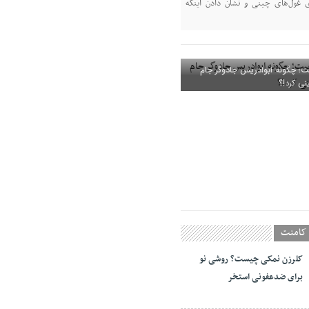
وی غول‌های چینی و نشان دادن اینکه
یت؛ چگونه ابوادریس جادوگر جام
نی کرد!؟
کامنت
کلرزن نمکی چیست؟ روشی نو
برای ضدعفونی استخر