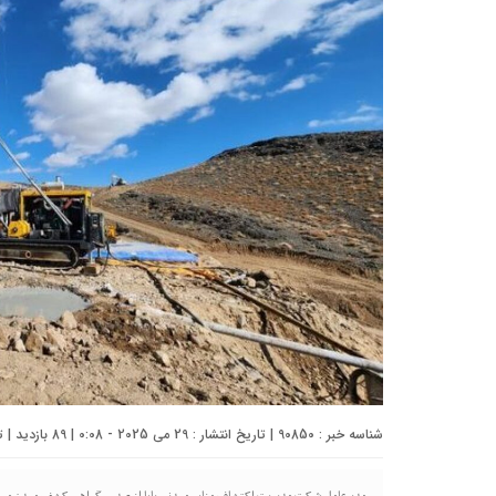
شناسه خبر : 90850 | تاریخ انتشار : 29 می 2025 - 0:08 | 89 بازدید | تعداد دیدگاه :