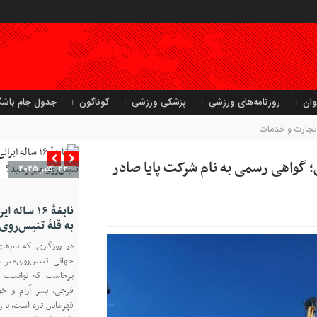
وان
روزنامه‌های ورزشی
پزشکی ورزشی
گوناگون
جدول جام باشگ
جارت و خدمات
واهی رسمی به نام شرکت پایا صادر
22 اکتبر 2025
نابغهٔ ۱۶ 
به قلهٔ تنیس‌روی
در روزگاری که نام‌ها
جهانی تنیس‌روی‌میز م
برخاست که توانست نظ
فرجی، پسر آرام و خ
قهرمانان تازه است، با