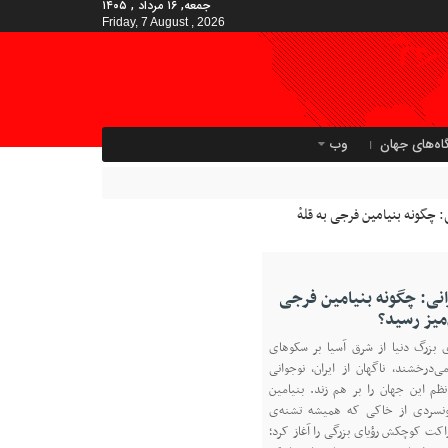
جمعه, ۱۶ مرداد , ۱۴۰۵
Friday, 7 August , 2026
اه‌های جهان
وب
ساله ایرانی: چگونه بنیامین فرجی
‌میز رسید؟
ی بزرگ دنیا از شرق آسیا بر سکوهای
ی‌درخشند، ناگهان از ایران، نوجوانی
م این جهان را بر هم زند. بنیامین
ونسردی از خاکی که همیشه تشنه‌ی
 راکت کوچکش رؤیای بزرگی را آغاز کرد؛