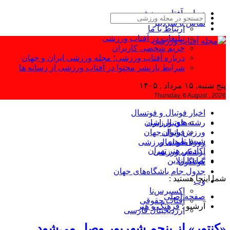
درباره آفتاب ورزشی
تماس با سردبیر
ارتباط با ما
تبلیغات در آفتاب ورزشی
حریم شخصی کاربران
درباره آفتاب ورزشی؛ مجله ورزشی ایران و جهان
شرایط بازنشر محتوا در آفتاب ورزشی از رسانه ها
پنج شنبه, ۱۵ مرداد , ۱۴۰۵
Thursday, 6 August , 2026
اخبار فوتبال و فوتسال
رشته‌های ورزشی
فوتبال ایران
ورزش بانوان
فوتبال جهان
شیش‌تا
فوتسال
روزنامه‌های ورزشی
آکادمی هنر تهران
پزشکی ورزشی
تماشا آنلاین
گوناگون
جدول جام باشگاه‌های جهان
شما اینجا هستید :
وب
اکسپرس‌نا
صفحه اصلی
آفتاب حقوقی
آرشیو :
فرهنگ و هنر
ارزدیجیتال فارسی
«کنتور» از پنجم شهریور وصل می‌شود