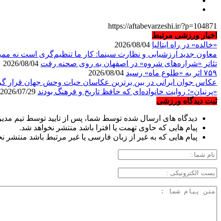
https://aftabevarzeshi.ir/?p=104871
اخبار ورزشی مرتبط
«خالده» در راه ایتالیا
2026/08/04
معاون جدید ارزشیابی و نظارت سینما: کار ما تنظیم‌گری است نه مم
تئاتر «شراره‌های شروه» در اصفهان به روی صحنه رفت
2026/08/04
۷۵۹ اثر به «طلوع ماه» رسید
2026/08/04
عکاس جوان ایرانی در بین برترین عکاسان حیات وحش جهان قرار گ
«پرنیان»؛ روایت خانواده‌ای که حافظ تاریخ و فرهنگ بودند
2026/07/29
ثبت دیدگاه ورزشی
دیدگاه های ارسال شده توسط شما، پس از تایید توسط تیم مدی
پیام هایی که حاوی تهمت یا افترا باشد منتشر نخواهد شد.
پیام هایی که به غیر از زبان فارسی یا غیر مرتبط باشد منتشر ن