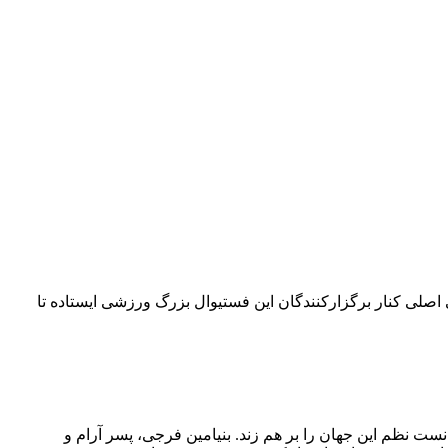
۴۲ کیلومتری می‌چرخد. امسال بلو به‌عنوان حامی اصلی کنار برگزارکنندگان این فستیوال بزرگ ورزشی ایستاده تا
نست نظم این جهان را بر هم زند. بنیامین فرجی، پسر آرام و