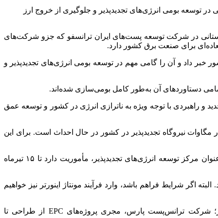
 در توسعه بومی انرژی‌های تجدیدپذیر و جلوگیری از خروج ارز
به گزارش اقتصادآنلاین، آیین رونمایی از نخستین سیستم یکپارچه تجهیزات نیروگاه‌های خورشیدی در کشور All-in-one با حضور مسئولان استانی در شرکت توسعه پست‌های ایران ترانسفو که جزو شرکت‌‎های
خبر داد و آن را گامی مهم در توسعه بومی انرژی‌های تجدیدپذیر و
ید و راهبردی با توجه ویژه به ناترازی انرژی در کشور و توسعه عمق
کید بر نقش ایران‌ترانسفو در طراحی، تولید، تأمین، نصب و راه‌اندازی نیروگاه‌های تجدیدپذیر افزود: در حال حاضر حدود ۱۰ هزار مگاوات نیروگاه تجدیدپذیر در کشور در حال احداث است. برای این
وی خاطرنشان کرد: درحال حاضر ایران‌ترانسفو ۳۳ درصد از ظرفیت داخلی را در اختیار دارد. شرکت توسعه پست‌های ایران‌ترانسفو به‌عنوان مرکز توسعه انرژی‌های تجدیدپذیر، مأموریت دارد تا ۱۵ تیرماه
تر از خارج گروه تأمین خواهد شد. البته اگر شرایط فراهم باشد، وارد فرآیند مونتاژ اینورتر نیز خواهیم
وی با معرفی سه شرکت تخصصی این زیست‌بوم افزود: شرکت توسعه پست‌های ایران‌ترانسفو، مسئول توسعه برنامه‌های تجدیدپذیر؛ شرکت ترانس‌پست پارس، مجری پروژه‌های EPC از طراحی تا