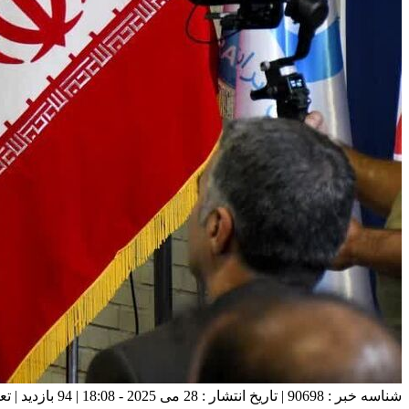
شناسه خبر : 90698 | تاریخ انتشار : 28 می 2025 - 18:08 | 94 بازدید | تعداد دیدگاه :