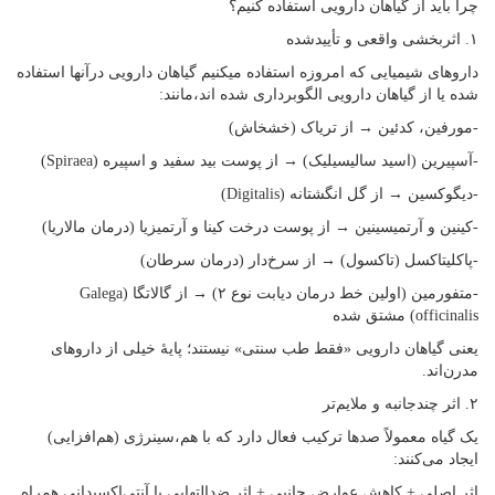
چرا باید از گیاهان دارویی استفاده کنیم؟
۱. اثربخشی واقعی و تأییدشده
داروهای شیمیایی که امروزه استفاده میکنیم گیاهان دارویی درآنها استفاده
شده یا از گیاهان دارویی الگوبرداری شده اند،مانند:
-مورفین، کدئین → از تریاک (خشخاش)
-آسپیرین (اسید سالیسیلیک) → از پوست بید سفید و اسپیره (Spiraea)
-دیگوکسین → از گل انگشتانه (Digitalis)
-کینین و آرتمیسینین → از پوست درخت کینا و آرتمیزیا (درمان مالاریا)
-پاکلیتاکسل (تاکسول) → از سرخ‌دار (درمان سرطان)
-متفورمین (اولین خط درمان دیابت نوع ۲) → از گالاتگا (Galega
officinalis) مشتق شده
یعنی گیاهان دارویی «فقط طب سنتی» نیستند؛ پایهٔ خیلی از داروهای
مدرن‌اند.
۲. اثر چندجانبه و ملایم‌تر
یک گیاه معمولاً صدها ترکیب فعال دارد که با هم،سینرژی (هم‌افزایی)
ایجاد می‌کنند:
اثر اصلی + کاهش عوارض جانبی + اثر ضدالتهابی یا آنتی‌اکسیدانی همراه