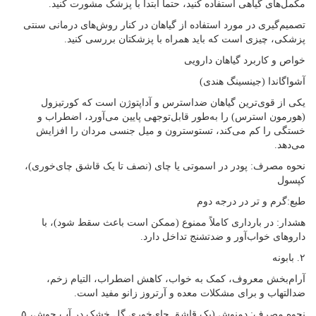
مکمل‌های گیاهی استفاده کنید، حتماً ابتدا با پزشک مشورت کنید.
تصمیم‌گیری در مورد استفاده از گیاهان در کنار روش‌های درمانی سنتی
پزشکی، چیزی است که باید همراه با پزشکتان بررسی کنید.
خواص و کاربرد گیاهان دارویی
آشواگاندا (جینسینگ هندی)
یکی از قوی‌ترین گیاهان ضداسترس و آداپتوژن است که کورتیزول
(هورمون استرس) را به‌طور قابل‌توجهی پایین می‌آورد، اضطراب و
خستگی را کم می‌کند، تستوسترون و میل جنسی مردان را افزایش
می‌دهد.
نحوه مصرف: پودر در اسموتی یا چای (نصف تا یک قاشق چای‌خوری)،
کپسول
طبع:گرم و تر در درجه دوم
هشدار: در بارداری کاملاً ممنوع (ممکن است باعث سقط شود)، با
داروهای خواب‌آور و ضدتشنج تداخل دارد.
۲. بابونه
آرام‌بخش معروف، کمک به خواب، کاهش اضطراب، التیام زخم،
ضدالتهاب و برای مشکلات معده و آرتروز زانو مفید است.
نحوه مصرف: دمنوش (یک قاشق چای‌خوری گل خشک در آب جوش، ۵