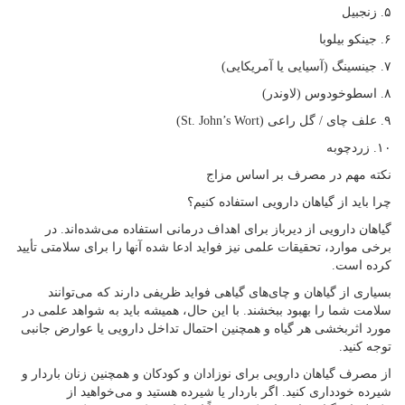
۵. زنجبیل
۶. جینکو بیلوبا
۷. جینسینگ (آسیایی یا آمریکایی)
۸. اسطوخودوس (لاوندر)
۹. علف چای / گل راعی (St. John’s Wort)
۱۰. زردچوبه
نکته مهم در مصرف بر اساس مزاج
چرا باید از گیاهان دارویی استفاده کنیم؟
گیاهان دارویی از دیرباز برای اهداف درمانی استفاده می‌شده‌اند. در
برخی موارد، تحقیقات علمی نیز فواید ادعا شده آنها را برای سلامتی تأیید
کرده است.
بسیاری از گیاهان و چای‌های گیاهی فواید ظریفی دارند که می‌توانند
سلامت شما را بهبود ببخشند. با این حال، همیشه باید به شواهد علمی در
مورد اثربخشی هر گیاه و همچنین احتمال تداخل دارویی یا عوارض جانبی
توجه کنید.
از مصرف گیاهان دارویی برای نوزادان و کودکان و همچنین زنان باردار و
شیرده خودداری کنید. اگر باردار یا شیرده هستید و می‌خواهید از