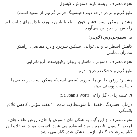
نحوه مصرف: ریشه تازه، دمنوش، کپسول
طبع:گرم و تر در درجه دوم (جینسینگ قرمز گرم‌تر از سفید است)
هشدار: ممکن است فشار خون را بالا یا پایین بیاورد، با داروهای دیابت قند
را بیش از حد پایین می‌آورد.
۸. اسطوخودوس (لاوندر)
کاهش اضطراب و بی‌خوابی، تسکین سردرد و درد مفاصل، آرامش
بیماران دمانس.
نحوه مصرف: دمنوش، ماساژ با روغن رقیق‌شده، آروماتراپی
طبع:گرم و خشک در درجه دوم
هشدار: روغن خالص را نخورید (سمی است)، ممکن است در بعضی‌ها
حساسیت پوستی بدهد.
۹. علف چای / گل راعی (St. John’s Wort)
درمان افسردگی خفیف تا متوسط (به مدت ۱۲ هفته مؤثر)، کاهش علائم
یائسگی.
نحوه مصرف:از این گیاه به شکل های دمنوش یا چای، روغن علف چای،
قرص، کپسول، قطره و پماد استفاده می شود. قسمت مورد استفاده این
گیاه سرشاخه گلدار تازه یا خشک شده گیاه می باشد.