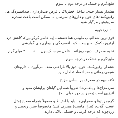
طبع:گرم و خشک در درجه دوم تا سوم
هشدار بسیار جدی: تداخل خطرناک با قرص ضدبارداری، ضدافسردگی‌ها،
رقیق‌کننده‌های خون و داروهای سرطان → ممکن است باعث سندرم
سروتونین مرگبار شود.
۱۰. زردچوبه
قوی‌ترین ضدالتهاب طبیعی شناخته‌شده (به خاطر کرکومین)، کاهش درد
آرتروز، کمک به پوست، کبد، افسردگی و بیماری‌های گوارشی.
نحوه مصرف: ادویه روزانه + فلفل سیاه، کپسول ۵۰۰–۲۰۰۰ میلی‌گرم
طبع:گرم و خشک در درجه سوم
هشدار: رقیق‌کننده خون، دوز بالا ناراحتی معده می‌آورد، با داروهای
شیمی‌درمانی و ضد انعقاد تداخل دارد.
نکته مهم در مصرف بر اساس مزاج
سردمزاج‌ها و بلغمی‌ها: تقریباً همه این گیاهان برایشان مفید و
انرژی‌زاست (به‌جز در دوز خیلی بالا).
گرم‌مزاج‌ها و صفراوی‌ها: باید با احتیاط و معمولاً همراه مصلح (مثل
عسل، گلاب، کتیرا، ماست) مصرف کنند؛ مخصوصاً سیر، زنجبیل و
زردچوبه که درجه گرمی و خشکی بالایی دارند.