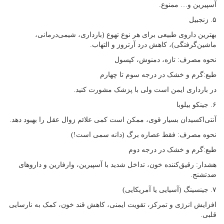
آسپیرین و… ممنوع.
۵. زنجبیل
بهترین داروی طبیعی برای هر نوع تهوع (بارداری، شیمی‌درمانی،
ماشین‌گرفتگی)، کاهش درد آرتروز و التهاب.
نحوه مصرف: تازه، دمنوش، کپسول
طبع:گرم و خشک در درجه سوم تا چهارم
در بارداری ایمن است ولی با پزشک مشورت کنید.
۶. جینکو بیلوبا
آنتی‌اکسیدان بسیار قوی، ممکن است کمی علائم زوال عقل را بهبود دهد.
نحوه مصرف: فقط عصاره برگ (دانه سمی است!)
طبع:گرم و خشک در درجه دوم
هشدار: رقیق‌کننده خون، تداخل شدید با آسپیرین، وارفارین و داروهای
ضدتشنج.
۷. جینسینگ (آسیایی یا آمریکایی)
افزایش انرژی و تمرکز، تقویت ایمنی، کاهش قند خون، کمک به نارسایی
قلبی.