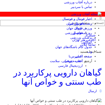
درباره آفتاب ورزشی
تماس با سردبیر
اخبار فوتبال و فوتسال
رشته‌های ورزشی
فوتبال ایران
ورزش بانوان
فوتبال جهان
فوتسال
روزنامه‌های ورزشی
شیش‌تا
پزشکی ورزشی
آکادمی هنر تهران
گوناگون
تماشا آنلاین
جدول جام باشگاه‌های جهان
وب
شما اینجا هستید :
صفحه اصلی
اکسپرس‌نا
آرشیو :
آفتاب حقوقی
تغذیه، پزشکی، سلامت
ارزدیجیتال فارسی
گیاهان دارویی پرکاربرد در
طب سنتی و خواص آنها
ارسال