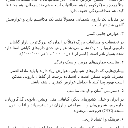
مثلاً زردچوبه (کرکومین) هم ضدالتهاب است، هم ضدسرطان، هم محافظ
کبد، هم ضدافسردگی خفیف دارد.
در مقابل، یک داروی شیمیایی معمولاً فقط یک مکانیسم دارد و عوارضش
گاهی شدیدتر است.
۳. عوارض جانبی کمتر
در تحقیقات و مطالعات بزرگ (مثلاً در آلمان که بزرگ‌ترین بازار گیاهان
دارویی اروپا را دارد) نشان می‌دهد عوارض جدی داروهای گیاهی استاندارد
شده بسیار نادر است (کمتر از ۱ در ۱۰٬۰۰۰ تا ۱ در ۱٬۰۰۰٬۰۰۰).
۴. مناسب بیماری‌های مزمن و سبک زندگی
بیماری‌هایی که داروهای شیمیایی، عوارض زیاد دارند یا باید مادام‌العمر
مصرف شوند ممکن است با استفاده درست از گیاهان دارویی ممکن
است بهبود پیدا کنند یا حداقل عوارض کمتری داشته باشند.
۵. دسترسی آسان و قیمت مناسب
در ایران و خیلی کشورهای دیگر، گیاهانی مثل آویشن، بابونه، گل‌گاو‌زبان،
خارمریم، شیرین‌بیان و… به‌راحتی و ارزان در دسترس‌اند و اغلب بدون
نسخه (OTC) فروخته می‌شوند.
۶. فرهنگ و اعتماد تاریخی
ایران، چین، هند و کشورهای حوزه مدیترانه هزاران سال تجربهٔ موفق با