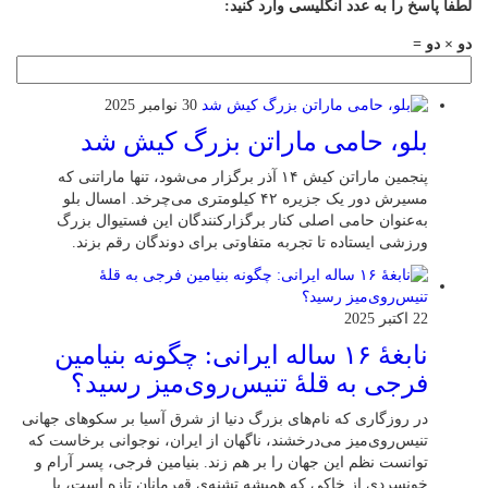
لطفا پاسخ را به عدد انگلیسی وارد کنید:
دو × دو =
30 نوامبر 2025
بلو، حامی ماراتن بزرگ کیش شد
پنجمین ماراتن کیش ۱۴ آذر برگزار می‌شود، تنها ماراتنی که
مسیرش دور یک جزیره ۴۲ کیلومتری می‌چرخد. امسال بلو
به‌عنوان حامی اصلی کنار برگزارکنندگان این فستیوال بزرگ
ورزشی ایستاده تا تجربه متفاوتی برای دوندگان رقم بزند.
22 اکتبر 2025
نابغهٔ ۱۶ ساله ایرانی: چگونه بنیامین
فرجی به قلهٔ تنیس‌روی‌میز رسید؟
در روزگاری که نام‌های بزرگ دنیا از شرق آسیا بر سکوهای جهانی
تنیس‌روی‌میز می‌درخشند، ناگهان از ایران، نوجوانی برخاست که
توانست نظم این جهان را بر هم زند. بنیامین فرجی، پسر آرام و
خونسردی از خاکی که همیشه تشنه‌ی قهرمانان تازه است، با