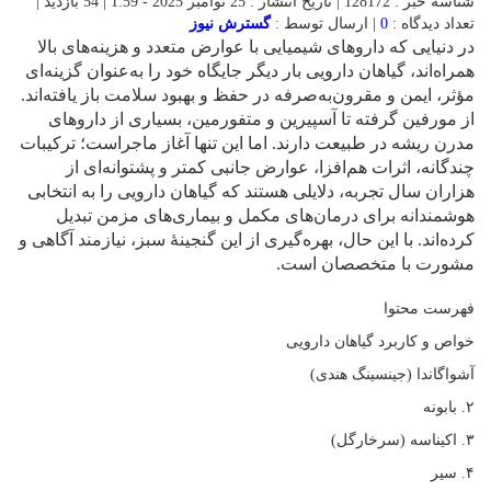
شناسه خبر : 128172 | تاریخ انتشار : 25 نوامبر 2025 - 1:59 | 54 بازدید |
تعداد دیدگاه :
0
| ارسال توسط :
گسترش نیوز
در دنیایی که داروهای شیمیایی با عوارض متعدد و هزینه‌های بالا
همراه‌اند، گیاهان دارویی بار دیگر جایگاه خود را به‌عنوان گزینه‌ای
مؤثر، ایمن و مقرون‌به‌صرفه در حفظ و بهبود سلامت باز یافته‌اند.
از مورفین گرفته تا آسپیرین و متفورمین، بسیاری از داروهای
مدرن ریشه در طبیعت دارند. اما این تنها آغاز ماجراست؛ ترکیبات
چندگانه، اثرات هم‌افزا، عوارض جانبی کمتر و پشتوانه‌ای از
هزاران سال تجربه، دلایلی هستند که گیاهان دارویی را به انتخابی
هوشمندانه برای درمان‌های مکمل و بیماری‌های مزمن تبدیل
کرده‌اند. با این حال، بهره‌گیری از این گنجینهٔ سبز، نیازمند آگاهی و
مشورت با متخصصان است.
فهرست محتوا
خواص و کاربرد گیاهان دارویی
آشواگاندا (جینسینگ هندی)
۲. بابونه
۳. اکیناسه (سرخارگل)
۴. سیر