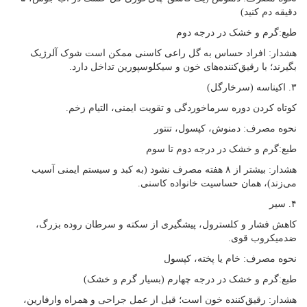
دقیقه دم کنید)
طبع:گرم و خشک در درجه دوم
هشدار: افراد حساس به گل راعی کاسنی ممکن است شوک آلرژیک
بگیرند؛ با رقیق‌کننده‌های خون و سیکلوسپورین تداخل دارد.
۳. اکیناسه (سرخارگل)
کوتاه کردن دوره سرماخوردگی و تقویت ایمنی، التیام زخم.
نحوه مصرف: دمنوش، کپسول، تنتور
طبع:گرم و خشک در درجه دوم تا سوم
هشدار: بیشتر از ۸ هفته مصرف نشود (به کبد و سیستم ایمنی آسیب
می‌زند)، همان حساسیت خانواده کاسنی.
۴. سیر
کاهش فشار و کلسترول، پیشگیری از سکته و سرطان روده بزرگ،
ضدمیکروب قوی.
نحوه مصرف: خام یا پخته، کپسول
طبع:گرم و خشک در درجه چهارم (بسیار گرم و خشک)
هشدار: رقیق‌کننده خون است؛ قبل از عمل جراحی و همراه وارفارین،