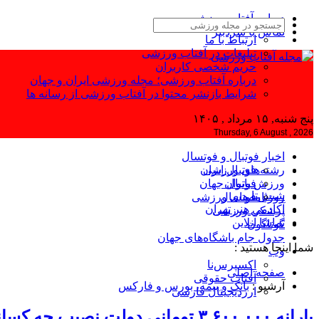
درباره آفتاب ورزشی
تماس با سردبیر
ارتباط با ما
تبلیغات در آفتاب ورزشی
حریم شخصی کاربران
درباره آفتاب ورزشی؛ مجله ورزشی ایران و جهان
شرایط بازنشر محتوا در آفتاب ورزشی از رسانه ها
پنج شنبه, ۱۵ مرداد , ۱۴۰۵
Thursday, 6 August , 2026
اخبار فوتبال و فوتسال
رشته‌های ورزشی
فوتبال ایران
ورزش بانوان
فوتبال جهان
شیش‌تا
فوتسال
روزنامه‌های ورزشی
آکادمی هنر تهران
پزشکی ورزشی
تماشا آنلاین
گوناگون
جدول جام باشگاه‌های جهان
شما اینجا هستید :
وب
اکسپرس‌نا
صفحه اصلی
آفتاب حقوقی
آرشیو :
بانک و بیمه، بورس و فارکس
ارزدیجیتال فارسی
یارانه ۳.۶۰۰.۰۰۰ تومانی دولت نصیب چه کسانی شد ؟