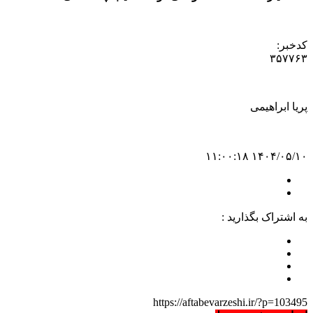
کدخبر:
۳۵۷۷۶۳
پریا ابراهیمی
۱۴۰۴/۰۵/۱۰ ۱۱:۰۰:۱۸
به اشتراک بگذارید :
https://aftabevarzeshi.ir/?p=103495