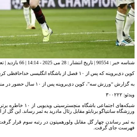
شناسه خبر : 90554 | تاریخ انتشار : 28 می 2025 - 14:14 | 66 بازدید | تعداد دیدگاه :
کوین دی‌بروینه که پس از ۱۰ فصل از باشگاه انگلیسی خداحافظی کرد، در یک پرسش و پاسخ کوتاه بهترین گلش برای سیتیزن‌ها را گفت.
به گزارش “ورزش سه”، کوین دی‌بروینه پس از ۱۰ سال حضور در منچسترسیتی، با ۱۹ عنوان قهرمانی و هزاران خاطره برای هواداران فوتبال و البته خود این بازیکن بلژیکی، از این تیم جدا شد.
ویدئو: ۳۰۰۲۲۲
شبکه‌های اجتماعی
ورزشگاه سانتیاگو برنابئو مقابل رئال مادرید به ثمر رساند. این گل از ا
فهرست جای گرفت.