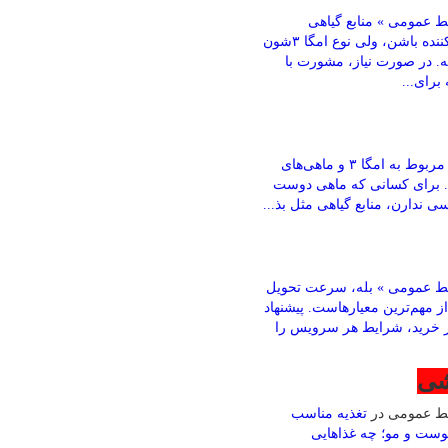
 عمومی » منابع گیاهی
می‌تونن کمک‌کننده باشن، ولی نوع امگا ۳شون
ته. در صورت نیاز، مشورت با
رای...
باقری » بخش مربوط به امگا ۳ و ماهی‌های
. برای کسانی که ماهی دوست
ی ندارن، منابع گیاهی مثل بذ...
ط عمومی » بله، سرعت تحویل
ز مهم‌ترین معیارهاست. پیشنهاد
ز خرید، شرایط هر سرویس را
شی
بط عمومی
در
تغذیه مناسب
وست و مو؛ چه غذاهایی