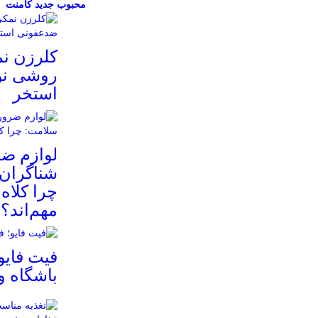
محبوب
جدید
کامنت
کلرزن ن
روشی نو
استخر
لوازم ض
شناگران 
چرا کلاه
مهم‌اند؟
فیت ‌فایو
باشگاه 