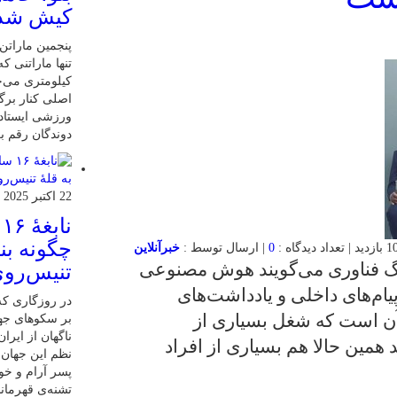
کیش شد
کیلومتری می‌چ
اصلی کنار برگ
ورزشی ایستاده
دوندگان رقم بز
22 اکتبر 2025
ن
چگونه بنی
0
| ارسال توسط :
خبرآنلاین
گ فناوری می‌گویند هوش مصنوعی
تنیس‌روی
پیام‌های داخلی و یادداشت‌های
در روزگاری که 
 آن است که شغل بسیاری از
بر سکوهای جها
ناگهان از ایر
همین حالا هم بسیاری از افراد
نظم این جهان ر
پسر آرام و خ
تشنه‌ی قهرمان