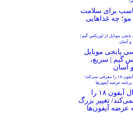
ناسب برای سلامت
و؛ چه غذاهایی
ی پابجی موبایل
س گیم | سریع،
 آسان
اپل امسال آیفون ۱۸ را
ی‌کند/ تغییر بزرگ
ه عرضه آیفون‌ها