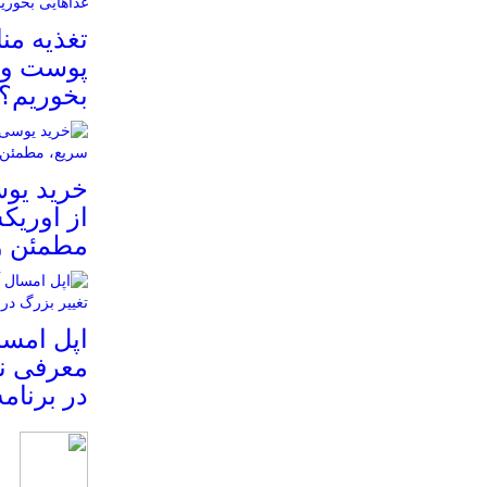
تغذیه م
پوست و م
بخوریم؟
خرید یوس
از اوریک
مطمئن و
معرفی نم
در برنام