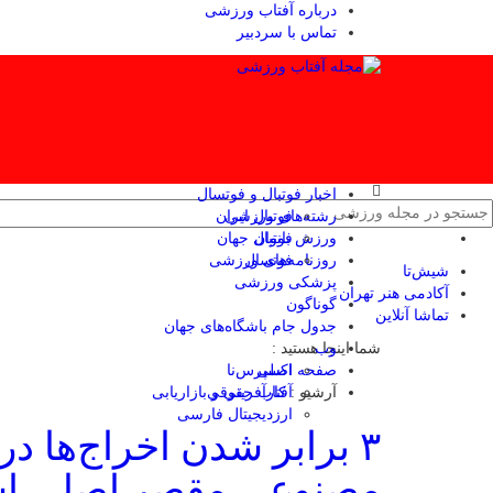
درباره آفتاب ورزشی
تماس با سردبیر
اخبار فوتبال و فوتسال
رشته‌های ورزشی
فوتبال ایران
ورزش بانوان
فوتبال جهان
فوتسال
روزنامه‌های ورزشی
شیش‌تا
پزشکی ورزشی
آکادمی هنر تهران
گوناگون
تماشا آنلاین
جدول جام باشگاه‌های جهان
وب
شما اینجا هستید :
صفحه اصلی
اکسپرس‌نا
آرشیو :
آفتاب حقوقی
کارآفرینی و بازاریابی
ارزدیجیتال فارسی
مصنوعی مقصر اصلی ا