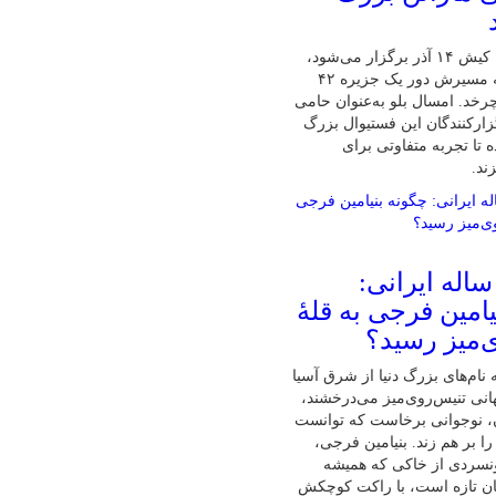
پنجمین ماراتن کیش ۱۴ آذر برگزار می‌شود،
تنها ماراتنی که مسیرش دور یک جزیره ۴۲
رخد. امسال بلو به‌عنوان حامی
زارکنندگان این فستیوال بزرگ
 تا تجربه متفاوتی برای
ند.
ابغهٔ ۱۶ ساله ایرانی:
امین فرجی به قلهٔ
‌میز رسید؟
نام‌های بزرگ دنیا از شرق آسیا
نی تنیس‌روی‌میز می‌درخشند،
ان، نوجوانی برخاست که توانست
ا بر هم زند. بنیامین فرجی،
ونسردی از خاکی که همیشه
ان تازه است، با راکت کوچکش