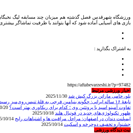
ورزشگاه شهرقدس فصل گذشته هم میزبان چند مسابقه لیگ نخبگان آسیا
بازی های آسیایی آماده شود که آنها بتوانند با ظرفیت تماشاگر بیشتری
به اشتراک بگذارید :
https://aftabevarzeshi.ir/?p=97482
اخبار ورزشی مرتبط
بلو، حامی ماراتن بزرگ کیش شد
2025/11/30
نابغهٔ ۱۶ ساله ایرانی: چگونه بنیامین فرجی به قلهٔ تنیس‌روی‌میز رسید؟
تفاوت آمینو اسید با پروتئین وی ؛ کدام برای ریکاوری بهتر است؟
2025/10/20
ظهور تکنولوژی‌های جدید در فوتبال هلند
2025/10/18
ایمپلنت دندان در اصفهان: مراحل مراقبت ها و اشتباهات رایج
2025/10/14
جشنواره تخفیف دوچرخه‌ و اسکیت
2025/10/14
ثبت دیدگاه ورزشی