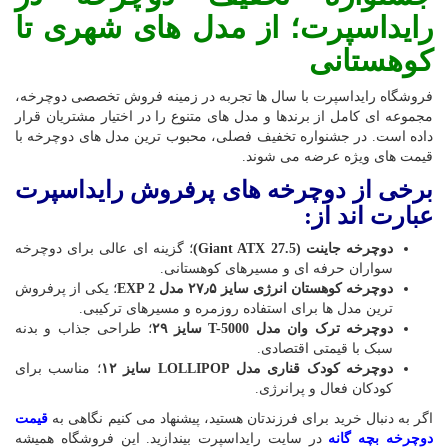
رایداسپرت؛ از مدل های شهری تا
کوهستانی
فروشگاه رایداسپرت با سال ها تجربه در زمینه فروش تخصصی دوچرخه،
مجموعه ای کامل از برندها و مدل های متنوع را در اختیار مشتریان قرار
داده است. در جشنواره تخفیف فصلی، محبوب ترین مدل های دوچرخه با
قیمت های ویژه عرضه می شوند.
برخی از دوچرخه های پرفروش رایداسپرت
عبارت اند از:
دوچرخه جاینت (Giant ATX 27.5)
؛ گزینه ای عالی برای دوچرخه
سواران حرفه ای و مسیرهای کوهستانی.
دوچرخه کوهستان انرژی سایز ۲۷٫۵ مدل EXP 2
؛ یکی از پرفروش
ترین مدل ها برای استفاده روزمره و مسیرهای ترکیبی.
دوچرخه ترک وان مدل T-5000 سایز ۲۹
؛ طراحی جذاب و بدنه
سبک با قیمتی اقتصادی.
دوچرخه کودک قناری مدل LOLLIPOP سایز ۱۲
؛ مناسب برای
کودکان فعال و پرانرژی.
اگر به دنبال خرید برای فرزندتان هستید، پیشنهاد می کنیم نگاهی به
قیمت
دوچرخه بچه گانه
در سایت رایداسپرت بیندازید. این فروشگاه همیشه