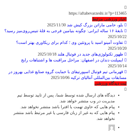
https://aftabevarzeshi.ir/?p=113465
اخبار ورزشی مرتبط
بلو، حامی ماراتن بزرگ کیش شد
2025/11/30
نابغهٔ ۱۶ ساله ایرانی: چگونه بنیامین فرجی به قلهٔ تنیس‌روی‌میز رسید؟
2025/10/22
تفاوت آمینو اسید با پروتئین وی ؛ کدام برای ریکاوری بهتر است؟
2025/10/20
ظهور تکنولوژی‌های جدید در فوتبال هلند
2025/10/18
ایمپلنت دندان در اصفهان: مراحل مراقبت ها و اشتباهات رایج
2025/10/14
قهرمانی تیم فوتبال اسپورتیفای با حمایت گروه صنایع غذایی بهروز در
مسابقات بین‌المللی آنتالیای ترکیه
2025/10/06
ثبت دیدگاه ورزشی
دیدگاه های ارسال شده توسط شما، پس از تایید توسط تیم
مدیریت در وب منتشر خواهد شد.
پیام هایی که حاوی تهمت یا افترا باشد منتشر نخواهد شد.
پیام هایی که به غیر از زبان فارسی یا غیر مرتبط باشد منتشر
نخواهد شد.