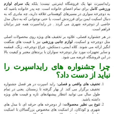
رایداسپرت تنها یک فروشگاه اینترنتی نیست؛ بلکه
یک سرای لوازم
ورزشی کامل
برای تمام اعضای خانواده است. چه پدر خانواده باشید که
به دوچرخه سواری در مسیرهای کوهستانی علاقه دارید، چه مادری که به
دنبال اسکیت ایمن برای فرزندش است، یا حتی نوجوانی که به دنبال مدل
خاصی از دوچرخه شهری می گردد . در رایداسپرت همه چیز برایتان
فراهم است.
در هر جشنواره فصلی، علاوه بر تخفیف های ویژه روی محصولات اصلی
مثل دوچرخه و اسکیت،
لوازم جانبی ورزشی
نیز با قیمت های شگفت
انگیز ارائه می شوند. کلاه ایمنی، دستکش، چراغ دوچرخه، زنگ، قمقمه
و سایر تجهیزات مورد نیاز دوچرخه سواران با برندهای معتبر و کیفیت بالا
در این فروشگاه عرضه می شود.
چرا جشنواره های رایداسپرت را
نباید از دست داد؟
تخفیف های واقعی و فصلی:
راید اسپرت در هر فصل جشنواره
تخفیف برگزار می کند. از بهار گرفته تا زمستان. یعنی در تمام
طول سال می توانید انتظار پیشنهادهای تازه و قیمت های ویژه
داشته باشید.
تنوع بی نظیر محصولات:
از دوچرخه های حرفه ای تا مدل های
شهری و کودکان، از اسکیت های مخصوص بزرگسالان تا اسکیت