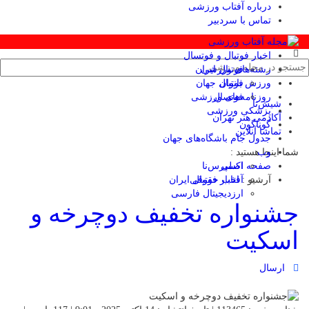
درباره آفتاب ورزشی
تماس با سردبیر
اخبار فوتبال و فوتسال
رشته‌های ورزشی
فوتبال ایران
ورزش بانوان
فوتبال جهان
فوتسال
روزنامه‌های ورزشی
شیش‌تا
پزشکی ورزشی
آکادمی هنر تهران
گوناگون
تماشا آنلاین
جدول جام باشگاه‌های جهان
وب
شما اینجا هستید :
صفحه اصلی
اکسپرس‌نا
آرشیو :
آفتاب حقوقی
اخبار فوتبال ایران
ارزدیجیتال فارسی
جشنواره تخفیف دوچرخه‌ و
اسکیت
ارسال