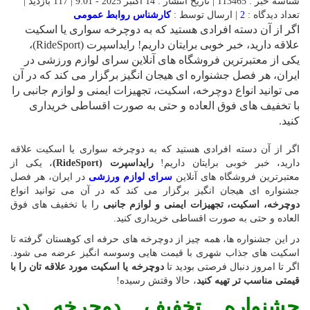
شناسه خبر : 113465 | تاریخ انتشار : 14 اکتبر 2025 - 9:01 | 117 بازدید |
تعداد دیدگاه :
2
| ارسال توسط :
کارشناس روابط عمومی
اگر از آن دسته افرادی هستید که به دوچرخه سواری یا اسکیت
علاقه دارید، خبر خوبی برایتان داریم! رایداسپرت (RideSport)،
یکی از معتبرترین فروشگاه های آنلاین سرای لوازم ورزشی در
ایران، هر فصل جشنواره ای هیجان انگیز برگزار می کند که در آن
می توانید انواع دوچرخه، اسکیت، تجهیزات ایمنی و لوازم جانبی را
با تخفیف های فوق العاده و حتی به صورت اقساطی خریداری
کنید.
اگر از آن دسته افرادی هستید که به دوچرخه سواری یا اسکیت علاقه
دارید، خبر خوبی برایتان داریم!
رایداسپرت (RideSport)
، یکی از
معتبرترین فروشگاه های آنلاین
سرای لوازم ورزشی
در ایران، هر فصل
جشنواره ای هیجان انگیز برگزار می کند که در آن می توانید انواع
دوچرخه، اسکیت، تجهیزات ایمنی و لوازم جانبی
را با تخفیف های فوق
العاده و حتی به صورت اقساطی خریداری کنید.
در این جشنواره ها، همه چیز از دوچرخه های حرفه ای کوهستان گرفته تا
اسکیت های جذاب شهری با قیمت هایی وسوسه انگیز عرضه می شود.
اگر تا امروز دنبال فرصتی بودید تا
دوچرخه یا اسکیت مورد علاقه تان را با
قیمتی مناسب تر تهیه کنید
، حالا وقتش رسیده!
جشنواره تخفیف دوچرخه در