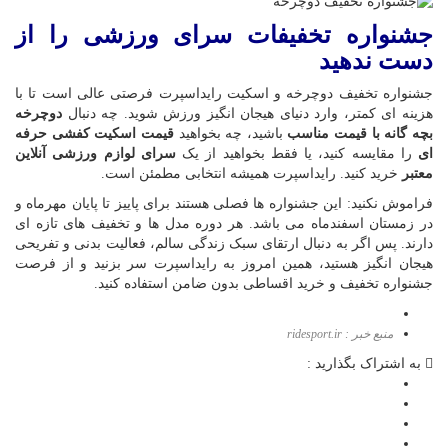
جشنواره تخفیفات سرای ورزشی را از
دست ندهید
جشنواره تخفیف دوچرخه و اسکیت رایداسپرت فرصتی عالی است تا با
هزینه ای کمتر، وارد دنیای هیجان انگیز ورزش شوید. چه دنبال
دوچرخه
بچه گانه با قیمت مناسب
باشید، چه بخواهید
قیمت اسکیت کفشی حرفه
ای
را مقایسه کنید، یا فقط بخواهید از یک
سرای لوازم ورزشی آنلاین
معتبر
خرید کنید. رایداسپرت همیشه انتخابی مطمئن است.
فراموش نکنید: این جشنواره ها فصلی هستند برای پاییز تا پایان مهرماه و
در زمستان اسفندماه می باشد. هر دوره مدل ها و تخفیف های تازه ای
دارند. پس اگر به دنبال ارتقای سبک زندگی سالم، فعالیت بدنی و تفریحی
هیجان انگیز هستید، همین امروز به رایداسپرت سر بزنید و از فرصت
جشنواره تخفیف و خرید اقساطی بدون ضامن استفاده کنید.
منبع خبر : ridesport.ir
به اشتراک بگذارید :