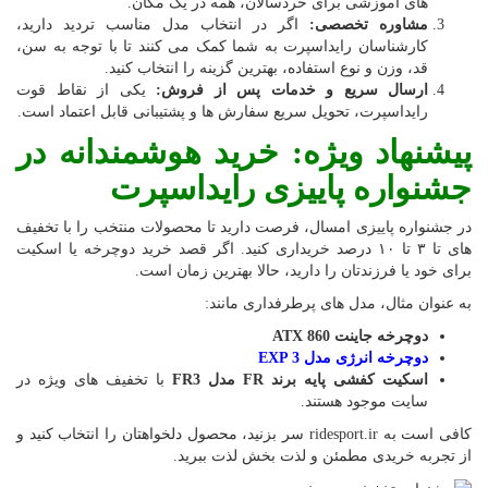
های آموزشی برای خردسالان، همه در یک مکان.
مشاوره تخصصی:
اگر در انتخاب مدل مناسب تردید دارید،
کارشناسان رایداسپرت به شما کمک می کنند تا با توجه به سن،
قد، وزن و نوع استفاده، بهترین گزینه را انتخاب کنید.
ارسال سریع و خدمات پس از فروش:
یکی از نقاط قوت
رایداسپرت، تحویل سریع سفارش ها و پشتیبانی قابل اعتماد است.
پیشنهاد ویژه: خرید هوشمندانه در
جشنواره پاییزی رایداسپرت
در جشنواره پاییزی امسال، فرصت دارید تا محصولات منتخب را با تخفیف
های تا ۳ تا ۱۰ درصد خریداری کنید. اگر قصد خرید دوچرخه یا اسکیت
برای خود یا فرزندتان را دارید، حالا بهترین زمان است.
به عنوان مثال، مدل های پرطرفداری مانند:
دوچرخه جاینت ATX 860
دوچرخه انرژی مدل EXP 3
اسکیت کفشی پایه برند FR مدل FR3
با تخفیف های ویژه در
سایت موجود هستند.
کافی است به ridesport.ir سر بزنید، محصول دلخواهتان را انتخاب کنید و
از تجربه خریدی مطمئن و لذت بخش لذت ببرید.