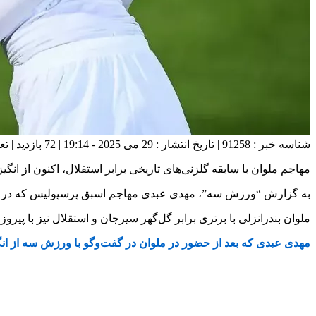
شناسه خبر : 91258 | تاریخ انتشار : 29 می 2025 - 19:14 | 72 بازدید | تعداد دیدگاه :
مهاجم ملوان با سابقه گلزنی‌های تاریخی برابر استقلال، اکنون از انگ
به گزارش “ورزش سه”، مهدی عبدی مهاجم اسبق پرسپوليس که در نیم
ملوان بندرانزلی با برتری برابر گل‌گهر سیرجان و استقلال نیز با پیرو
مهدی عبدی که بعد از حضور در ملوان در گفت‌وگو با ورزش سه از انگ