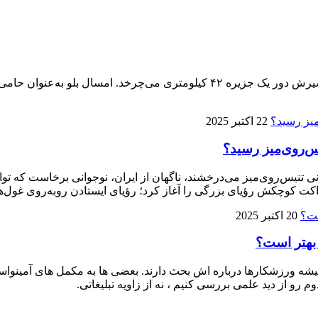
پنجمین ماراتن کیش ۱۴ آذر برگزار می‌شود، تنها ماراتنی که مسیرش دور یک جزیره 
22 اکتبر 2025
ی تنیس‌روی‌میز می‌درخشند، ناگهان از ایران، نوجوانی برخاست که توا
ت کوچکش رؤیای بزرگی را آغاز کرد؛ رؤیای ایستادن روبه‌روی غول‌ها
20 اکتبر 2025
 بهتر است؟
 ورزشکارها درباره‌ اش بحث دارند. بعضی‌ ها به مکمل‌ های آمینواسید آز
م رو از دید علمی بررسی کنیم ، نه از زاویه تبلیغاتی.