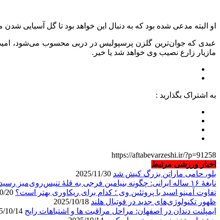
او البته مدعی شده بود که به دنبال این خواهد بود تا گل آسیایی شدن م
عبدی که جوان‌ترین گلزن پرسپوليس در دربی محسوب می‌شود، امیدوار
مازیار زارع نصیب وی خواهد شد یا خیر.
به اشتراک بگذارید :
https://aftabevarzeshi.ir/?p=91258
اخبار ورزشی مرتبط
بلو، حامی ماراتن بزرگ کیش شد
2025/11/30
نابغهٔ ۱۶ ساله ایرانی: چگونه بنیامین فرجی به قلهٔ تنیس‌روی‌میز رسید؟
تفاوت آمینو اسید با پروتئین وی ؛ کدام برای ریکاوری بهتر است؟
2025/10/20
ظهور تکنولوژی‌های جدید در فوتبال هلند
2025/10/18
ایمپلنت دندان در اصفهان: مراحل مراقبت ها و اشتباهات رایج
2025/10/14