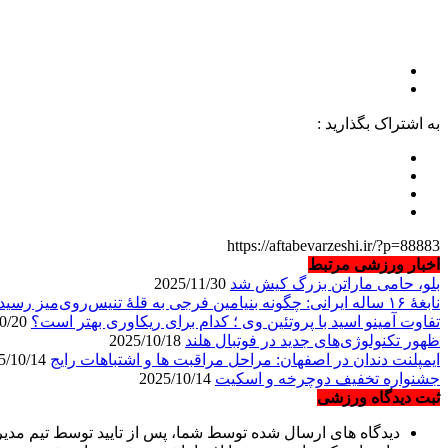
به اشتراک بگذارید :
https://aftabevarzeshi.ir/?p=88883
اخبار ورزشی مرتبط
بلو، حامی ماراتن بزرگ کیش شد
2025/11/30
نابغهٔ ۱۶ ساله ایرانی: چگونه بنیامین فرجی به قلهٔ تنیس‌روی‌میز رسید؟
تفاوت آمینو اسید با پروتئین وی ؛ کدام برای ریکاوری بهتر است؟
2025/10/20
ظهور تکنولوژی‌های جدید در فوتبال هلند
2025/10/18
ایمپلنت دندان در اصفهان: مراحل مراقبت ها و اشتباهات رایج
2025/10/14
جشنواره تخفیف دوچرخه‌ و اسکیت
2025/10/14
ثبت دیدگاه ورزشی
دیدگاه های ارسال شده توسط شما، پس از تایید توسط تیم مدی