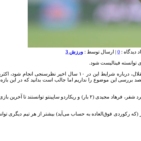
0
| ارسال توسط :
ورزش 3
به گزارش “ورزش سه”، شاید اگر یک نظرسنجی از طرفداران استقلال، درباره
 قصد بررسی این موضوع را نداریم اما جالب است بدانید که در این بازه
استقلال در این سال‌ها با هدایت مربیانی همچون پرویز مظلومی، وینفرد شفر، فرها
 حالا با مجتبی جباری برای ششمین بار در ۱۰ سال اخیر (که رکوردی فوق‌العاده به حساب می‌آید) بی