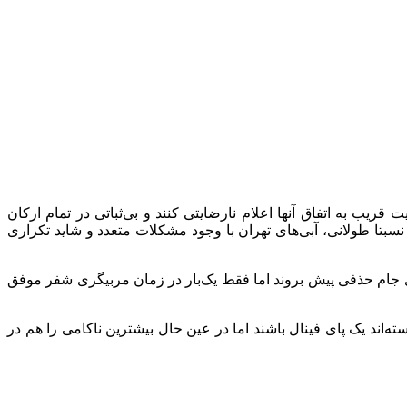
 شرایط این در ۱۰ سال اخیر نظرسنجی انجام شود، اکثریت قریب به اتفاق آنها اعلام نارضایتی کنند و بی‌ثباتی در تمام ارکان
 نسبتا طولانی، آبی‌های تهران با وجود مشکلات متعدد و شاید تکراری
د مجیدی (۲ بار) و ریکاردو ساپینتو توانستند تا آخرین بازی جام حذفی پیش بروند اما فقط یک‌بار در زمان مربیگری شفر موفق
شتر از هر تیم دیگری توانسته‌اند یک پای فینال باشند اما در عین حال بیشترین ناکامی را هم در