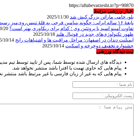
https://aftabevarzeshi.ir/?p=90870
اخبار ورزشی مرتبط
بلو، حامی ماراتن بزرگ کیش شد
2025/11/30
نابغهٔ ۱۶ ساله ایرانی: چگونه بنیامین فرجی به قلهٔ تنیس‌روی‌میز رسید؟
تفاوت آمینو اسید با پروتئین وی ؛ کدام برای ریکاوری بهتر است؟
2025/10/20
ظهور تکنولوژی‌های جدید در فوتبال هلند
2025/10/18
ایمپلنت دندان در اصفهان: مراحل مراقبت ها و اشتباهات رایج
2025/10/14
جشنواره تخفیف دوچرخه‌ و اسکیت
2025/10/14
ثبت دیدگاه ورزشی
دیدگاه های ارسال شده توسط شما، پس از تایید توسط تیم مدی
پیام هایی که حاوی تهمت یا افترا باشد منتشر نخواهد شد.
پیام هایی که به غیر از زبان فارسی یا غیر مرتبط باشد منتشر ن