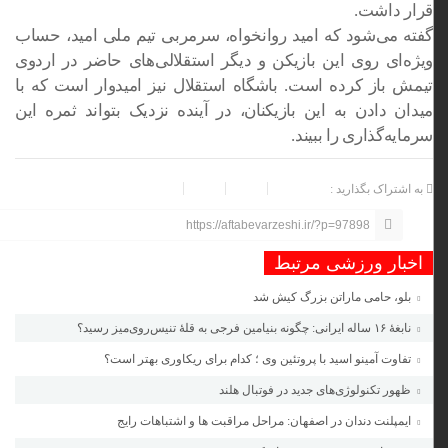
قرار داشت.
گفته می‌شود که امید روانخواه، سرمربی تیم ملی امید، حساب
ویژه‌ای روی این بازیکن و دیگر استقلالی‌های حاضر در اردوی
تیمش باز کرده است. باشگاه استقلال نیز امیدوار است که با
میدان دادن به این بازیکنان، در آینده نزدیک بتواند ثمره این
سرمایه‌گذاری را ببیند.
به اشتراک بگذارید :
https://aftabevarzeshi.ir/?p=97898
اخبار ورزشی مرتبط
بلو، حامی ماراتن بزرگ کیش شد
نابغهٔ ۱۶ ساله ایرانی: چگونه بنیامین فرجی به قلهٔ تنیس‌روی‌میز رسید؟
تفاوت آمینو اسید با پروتئین وی ؛ کدام برای ریکاوری بهتر است؟
ظهور تکنولوژی‌های جدید در فوتبال هلند
ایمپلنت دندان در اصفهان: مراحل مراقبت ها و اشتباهات رایج