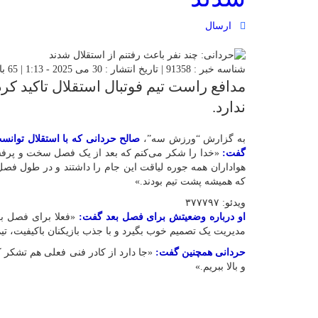
ارسال
شناسه خبر : 91358 | تاریخ انتشار : 30 می 2025 - 1:13 | 65 بازدید | تعداد دیدگاه :
مدافع راست تیم فوتبال استقلال تاکید کر
ندارد.
به گزارش “ورزش سه”،
صالح حردانی که با استقلال توانست
گفت:
«خدا را شکر می‌کنم که بعد از یک فصل سخت و پرفشار 
هواداران همه جوره لیاقت این جام را داشتند و در طول فصل
که همیشه پشت تیم بودند.»
ویدئو: ۳۷۷۷۹۷
او درباره وضعیتش برای فصل بعد گفت:
«فعلا برای فصل بع
مدیریت یک تصمیم خوب بگیرد و با جذب بازیکنان باکیفیت، تیم
حردانی همچنین گفت:
«جا دارد از کادر فنی فعلی هم تشکر کنم
و بالا ببریم.»