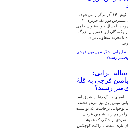
پنجمین ماراتن کیش ۱۴ آذر برگزار می‌شود،
تنها ماراتنی که مسیرش دور یک جزیره ۴۲
رخد. امسال بلو به‌عنوان حامی
زارکنندگان این فستیوال بزرگ
 تا تجربه متفاوتی برای
ند.
ابغهٔ ۱۶ ساله ایرانی:
امین فرجی به قلهٔ
‌میز رسید؟
نام‌های بزرگ دنیا از شرق آسیا
نی تنیس‌روی‌میز می‌درخشند،
ان، نوجوانی برخاست که توانست
ا بر هم زند. بنیامین فرجی،
ونسردی از خاکی که همیشه
ان تازه است، با راکت کوچکش