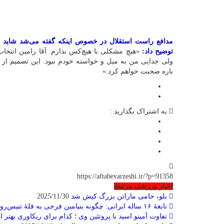
مدافع راست استقلال در خصوص اینکه گفته می‌شد شاید با
توضیح داد:
«هیچ مشکلی با هیچ‌کس ندارم. آقا رامین انتخاب
ولی جدایی من به میل و خواسته خودم نبود. این تصمیم از
باره صحبت خواهم کرد.»
به اشتراک بگذارید :
https://aftabevarzeshi.ir/?p=91358
اخبار ورزشی مرتبط
بلو، حامی ماراتن بزرگ کیش شد
2025/11/30
نابغهٔ ۱۶ ساله ایرانی: چگونه بنیامین فرجی به قلهٔ تنیس‌روی‌میز رسید؟
تفاوت آمینو اسید با پروتئین وی ؛ کدام برای ریکاوری بهتر