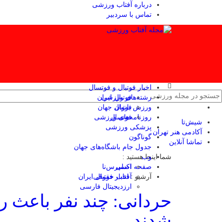
درباره آفتاب ورزشی
تماس با سردبیر
اخبار فوتبال و فوتسال
رشته‌های ورزشی
فوتبال ایران
ورزش بانوان
فوتبال جهان
فوتسال
روزنامه‌های ورزشی
شیش‌تا
پزشکی ورزشی
آکادمی هنر تهران
گوناگون
تماشا آنلاین
جدول جام باشگاه‌های جهان
وب
شما اینجا هستید :
صفحه اصلی
اکسپرس‌نا
آرشیو :
آفتاب حقوقی
اخبار فوتبال ایران
ارزدیجیتال فارسی
حردانی: چند نفر باعث رف
شدند