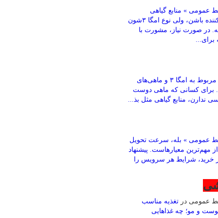
 عمومی » منابع گیاهی
می‌تونن کمک‌کننده باشن، ولی نوع امگا ۳شون
ته. در صورت نیاز، مشورت با
رای...
باقری » بخش مربوط به امگا ۳ و ماهی‌های
. برای کسانی که ماهی دوست
ی ندارن، منابع گیاهی مثل بذ...
ط عمومی » بله، سرعت تحویل
ز مهم‌ترین معیارهاست. پیشنهاد
ز خرید، شرایط هر سرویس را
شی
بط عمومی
در
تغذیه مناسب
وست و مو؛ چه غذاهایی