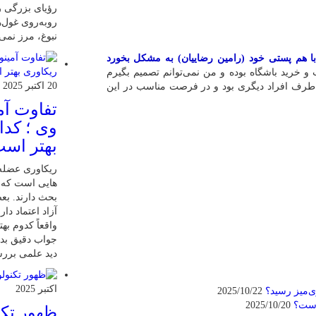
رؤیای بزرگی را
روبه‌روی غول‌ه
نبوغ، مرز نمی
 هم پستی خود (رامین رضاییان) به مشکل بخورد
 و خرید باشگاه بوده و من نمی‌توانم تصمیم بگیرم
20 اکتبر 2025
 طرف افراد دیگری بود و در فرصت مناسب در این
تفاوت آمی
وی ؛ کدا
بهتر اس
ریکاوری عضله 
هایی‌ است که 
بحث دارند. بعض
آزاد اعتماد دار
واقعاً کدوم به
جواب دقیق بدیم
دید علمی بررسی
اکتبر 2025
2025/10/22
 است؟
2025/10/20
ظهور تکن