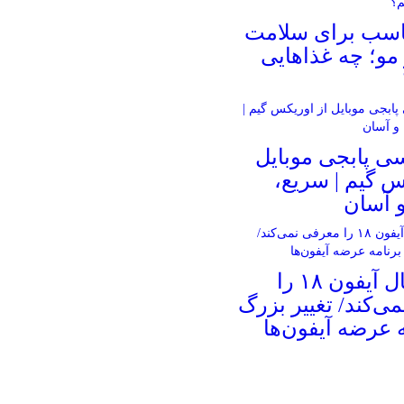
ناسب برای سلامت
و؛ چه غذاهایی
ی پابجی موبایل
س گیم | سریع،
 آسان
اپل امسال آیفون ۱۸ را
ی‌کند/ تغییر بزرگ
ه عرضه آیفون‌ها