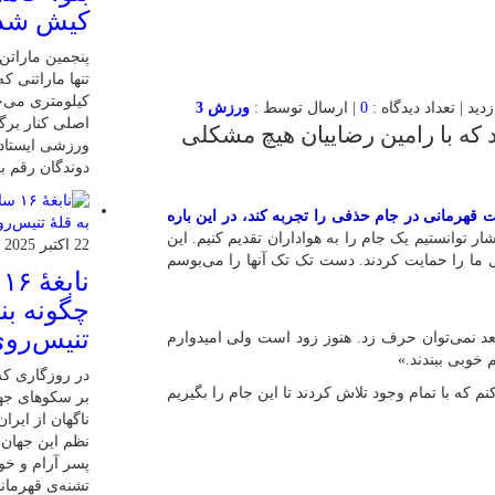
کیش شد
کیلومتری می‌چ
0
| ارسال توسط :
ورزش 3
اصلی کنار برگ
د که با رامین رضاییان هیچ مشکلی
ورزشی ایستاده
دوندگان رقم بز
 قهرمانی در جام حذفی را تجربه کند، در این باره
توانستیم یک جام را به هواداران تقدیم کنیم. این
22 اکتبر 2025
 ما را حمایت کردند. دست تک تک آنها را می‌بوسم
ن
چگونه بنی
تنیس‌روی
د نمی‌توان حرف زد. هنوز زود است ولی امیدوارم
 خوبی ببندند.»
در روزگاری که 
 که با تمام وجود تلاش کردند تا این جام را بگیریم
بر سکوهای جها
ناگهان از ایر
نظم این جهان ر
پسر آرام و خ
تشنه‌ی قهرمان