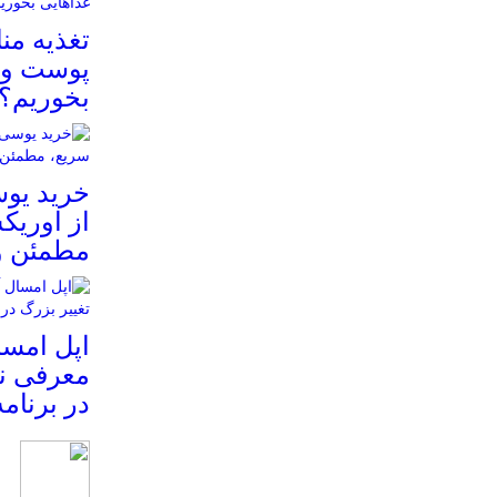
تغذیه م
پوست و م
بخوریم؟
خرید یوس
از اوریک
مطمئن و
معرفی نم
در برنام