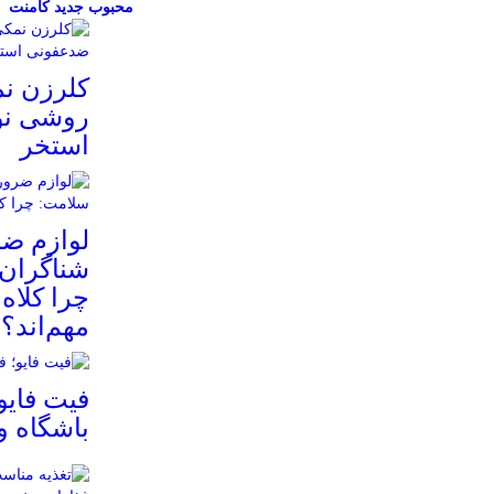
محبوب
جدید
کامنت
کلرزن ن
روشی نو
استخر
لوازم ض
شناگران 
چرا کلاه
مهم‌اند؟
فیت ‌فایو
باشگاه 