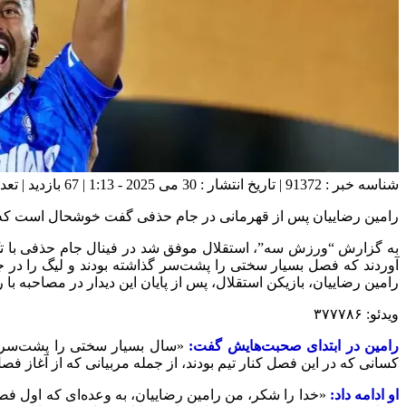
شناسه خبر : 91372 | تاریخ انتشار : 30 می 2025 - 1:13 | 67 بازدید | تعداد دیدگاه :
رامین رضاییان پس از قهرمانی در جام حذفی گفت خوشحال است که
به گزارش “ورزش سه”، استقلال موفق شد در فینال جام حذفی با تک 
آوردند که فصل بسیار سختی را پشت‌سر گذاشته بودند و لیگ را در جایگ
رامین رضاییان، بازیکن استقلال، پس از پایان این دیدار در مصاحبه 
ویدئو: ۳۷۷۷۸۶
رامین در ابتدای صحبت‌هایش گفت:
«سال بسیار سختی را پشت‌سر گذ
کسانی که در این فصل کنار تیم بودند، از جمله مربیانی که از آغاز ف
او ادامه داد:
«خدا را شکر، من رامین رضاییان، به وعده‌ای که اول فص