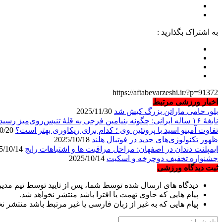
به اشتراک بگذارید :
https://aftabevarzeshi.ir/?p=91372
اخبار ورزشی مرتبط
بلو، حامی ماراتن بزرگ کیش شد
2025/11/30
نابغهٔ ۱۶ ساله ایرانی: چگونه بنیامین فرجی به قلهٔ تنیس‌روی‌میز رسید؟
تفاوت آمینو اسید با پروتئین وی ؛ کدام برای ریکاوری بهتر است؟
2025/10/20
ظهور تکنولوژی‌های جدید در فوتبال هلند
2025/10/18
ایمپلنت دندان در اصفهان: مراحل مراقبت ها و اشتباهات رایج
2025/10/14
جشنواره تخفیف دوچرخه‌ و اسکیت
2025/10/14
ثبت دیدگاه ورزشی
دیدگاه های ارسال شده توسط شما، پس از تایید توسط تیم مدی
پیام هایی که حاوی تهمت یا افترا باشد منتشر نخواهد شد.
پیام هایی که به غیر از زبان فارسی یا غیر مرتبط باشد منتشر ن