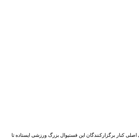
۴۲ کیلومتری می‌چرخد. امسال بلو به‌عنوان حامی اصلی کنار برگزارکنندگان این فستیوال بزرگ ورزشی ایستاده تا