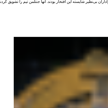
اران بی‌نظیر شایسته این افتخار بودند. آنها جنتلمن تیم را تشویق کردند