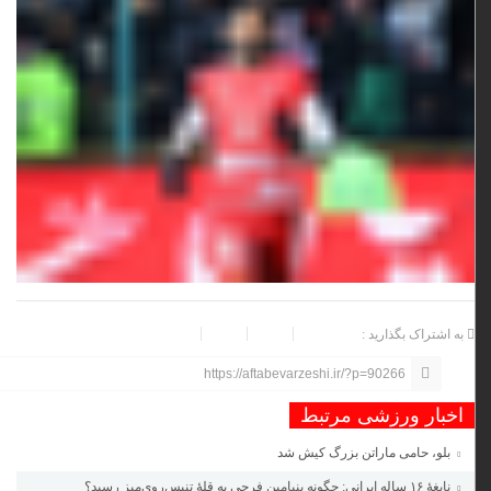
به اشتراک بگذارید :
https://aftabevarzeshi.ir/?p=90266
اخبار ورزشی مرتبط
بلو، حامی ماراتن بزرگ کیش شد
نابغهٔ ۱۶ ساله ایرانی: چگونه بنیامین فرجی به قلهٔ تنیس‌روی‌میز رسید؟