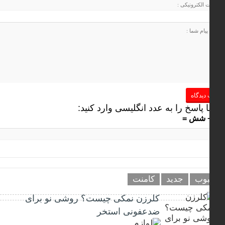
 پاسخ را به عدد انگلیسی وارد کنید:
وب
جدید
کامنت
کلرزن نمکی چیست؟ روشی نو برای
ضدعفونی استخر