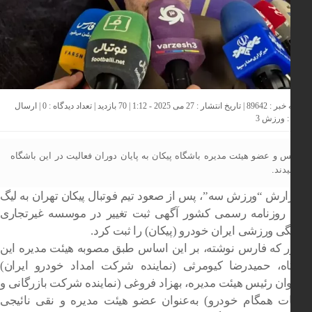
 2025 - 1:12 | 70 بازدید | تعداد دیدگاه :
0
| ارسال
:
ورزش 3
س و عضو هیئت مدیره باشگاه پیکان به پایان دوران فعالیت در این باشگاه
دند.
ارش “ورزش سه”، پس از صعود تیم فوتبال پیکان تهران به لیگ
، روزنامه رسمی کشور آگهی ثبت تغییر در موسسه غیرتجاری
ی ورزشی ایران خودرو (پیکان) را ثبت کرد.
ر که فارس نوشته، بر این اساس طبق مصوبه هیئت مدیره این
اه، حمیدرضا کیومرثی (نماینده شرکت امداد خودرو ایران)
وان رئیس هیئت مدیره، بهزاد فروغی (نماینده شرکت بازرگانی و
ت همگام خودرو) به‌عنوان عضو هیئت مدیره و نقی نائیجی