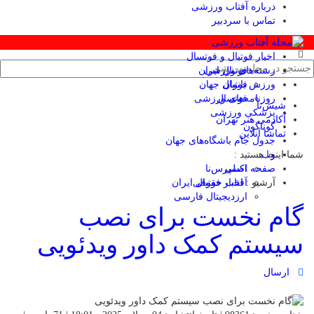
درباره آفتاب ورزشی
تماس با سردبیر
اخبار فوتبال و فوتسال
رشته‌های ورزشی
فوتبال ایران
ورزش بانوان
فوتبال جهان
فوتسال
روزنامه‌های ورزشی
شیش‌تا
پزشکی ورزشی
آکادمی هنر تهران
گوناگون
تماشا آنلاین
جدول جام باشگاه‌های جهان
وب
شما اینجا هستید :
صفحه اصلی
اکسپرس‌نا
آرشیو :
آفتاب حقوقی
اخبار فوتبال ایران
ارزدیجیتال فارسی
گام نخست برای نصب
سیستم کمک داور ویدئویی
ارسال