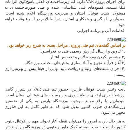
برای اجرای پروژه VAR دارد، اما زیرساخت‌های فعلی پاسخ‌گوی الزامات
فیفا نیست. کمبودهای فنی شناسایی شده و طی صورت‌جلسه‌ای به
مسئولان هیئت فوتبال استان و مدیریت ورزشگاه اعلام شده است.
امیدواریم با پیگیری و همکاری استان، شرایط لازم در اسرع وقت فراهم
شود.
اقدامات آتی و برنامه اجرایی
بر اساس گفته‌های تیم فنی پروژه، مراحل بعدی به شرح زیر خواهد بود:
۱٫ تدوین و ارسال گزارش رسمی فنی به فدراسیون
۲٫ مشخص کردن بودجه لازم و تخصیص اعتبار
۳٫ آغاز فرآیند تجهیز و آماده‌سازی بخش‌های مختلف ورزشگاه
۴٫ اجرای تست‌های اولیه و دریافت تایید نهایی از فیفا پیش از بهره‌برداری
رسمی
نایب رئیس هیئت فوتبال فارس: حضور تیم فنی VAR در شیراز گامی
ارزشمند برای ارتقای سطح داوری و زیرساخت‌های فوتبالی استان است.
امیدواریم با رفع موانع موجود، ورزشگاه پارس به یکی از نخستین
ورزشگاه‌های جنوب کشور تبدیل شود که به طور کامل به این فناوری
مجهز می‌شود.
به هر حال بازدید امروز را می‌توان نقطه آغاز تحولی مهم در فوتبال جنوب
کشور دانست. نصب سیستم کمک داور ویدئویی در ورزشگاه پارس نه‌تنها