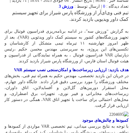
شناسه خبر : 98361 | تاریخ انتشار : 04 جولای 2025 - 18:01 | 71 بازدید |
تعداد دیدگاه :
0
| ارسال توسط :
ورزش 3
تیم فنی وی‌ای‌آر از ورزشگاه پارس شیراز برای تجهیز سیستم
کمک داور ویدیویی بازدید کردند.
به گزارش “ورزش سه”، در ادامه برنامه‌ریزی فدراسیون فوتبال برای
تجهیز ورزشگاه‌های کشور به سیستم کمک داور ویدئویی (VAR)، بعد از
ظهر امروز چهارشنبه ۱۱ تیرماه تیمی متشکل از کارشناسان و
تکنسین‌های این پروژه، به سرپرستی مهندس محسن حکیم ،رئیس
دپارتمان VAR فدراسیون فوتبال ، به همراه نمایندگانی از فدراسیون و
هیئت فوتبال استان فارس، از ورزشگاه پارس شیراز بازدید کردند.
هدف بازدید: ارزیابی زیرساخت‌ها و امکان‌سنجی نصب سیستم VAR
در جریان این بازدید تخصصی، مهندس حکیم به همراه تیم فنی، بخش‌های
مختلف ورزشگاه را مورد بررسی دقیق قرار دادند. جایگاه داور چهارم،
محل استقرار دوربین‌های گل‌لاین و آفسایدلاین، اتاق داوران،
زیرساخت‌های مخابراتی و فیبر نوری، تجهیزات برق اضطراری، و
محل‌های احتمالی برای ساخت یا تجهیز اتاق VAR، همگی در دستور کار
ارزیابی قرار گرفت.
کمبودها و چالش‌های موجود
با توجه به نتایج بررسی میدانی، تیم تخصصی VAR مواردی از کمبودها و
نواقص زیرساختی ورزشگاه پارس را شناسایی کرد که برای پیاده‌سازی