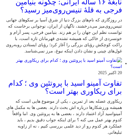
نابغهٔ ۱۶ ساله ایرانی: چگونه بنیامین
فرجی به قلهٔ تنیس‌روی‌میز رسید؟
در روزگاری که نام‌های بزرگ دنیا از شرق آسیا بر سکوهای جهانی
تنیس‌روی‌میز می‌درخشند، ناگهان از ایران، نوجوانی برخاست که
توانست نظم این جهان را بر هم زند. بنیامین فرجی، پسر آرام و
خونسردی از خاکی که همیشه تشنه‌ی قهرمانان تازه است، با
راکت کوچکش رؤیای بزرگی را آغاز کرد؛ رؤیای ایستادن روبه‌روی
غول‌های چینی و نشان دادن اینکه نبوغ، مرز نمی‌شناسد.
20 اکتبر 2025
تفاوت آمینو اسید با پروتئین وی ؛ کدام
برای ریکاوری بهتر است؟
ریکاوری عضله بعد از تمرین ، یکی از موضوع‌ هایی‌ است که
همیشه ورزشکارها درباره‌ اش بحث دارند. بعضی‌ ها به مکمل‌ های
آمینواسید آزاد اعتماد دارند ، بعضی‌ ها به پروتئین وی. اما واقعاً
کدوم بهتر عمل می‌ کنه ؟ برای اینکه جواب دقیق بدیم ، باید
عملکرد هر کدوم رو از دید علمی بررسی کنیم ، نه از زاویه
تبلیغاتی.