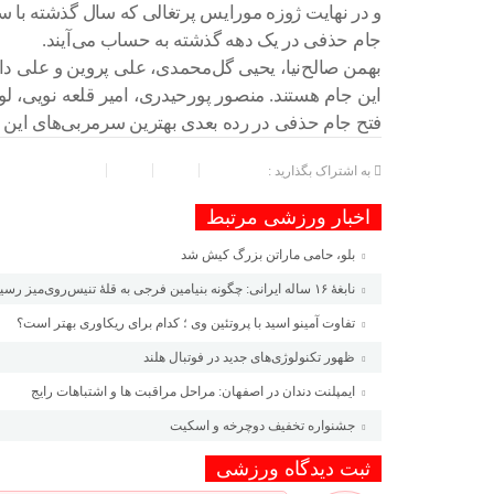
و در نهایت ژوزه مورایس پرتغالی که سال گذشته با سپ
جام حذفی در یک دهه گذشته به حساب می‌آیند.
بهمن صالح‌نیا، یحیی گل‌محمدی، علی پروین و علی دا
این جام هستند. منصور پورحیدری، امیر قلعه نویی، لوکا
فتح جام حذفی در رده بعدی بهترین سرمربی‌های این جا
به اشتراک بگذارید :
اخبار ورزشی مرتبط
بلو، حامی ماراتن بزرگ کیش شد
نابغهٔ ۱۶ ساله ایرانی: چگونه بنیامین فرجی به قلهٔ تنیس‌روی‌میز رسید؟
تفاوت آمینو اسید با پروتئین وی ؛ کدام برای ریکاوری بهتر است؟
ظهور تکنولوژی‌های جدید در فوتبال هلند
ایمپلنت دندان در اصفهان: مراحل مراقبت ها و اشتباهات رایج
جشنواره تخفیف دوچرخه‌ و اسکیت
ثبت دیدگاه ورزشی