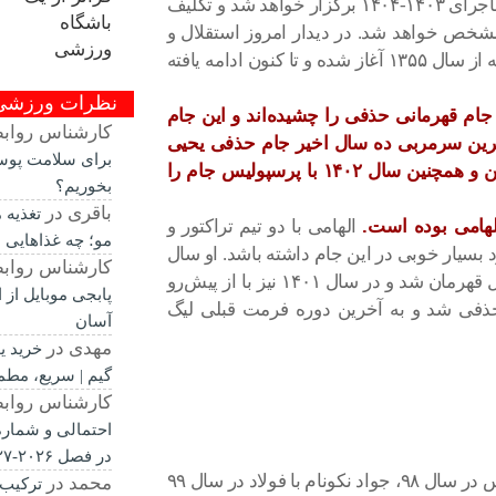
به گزارش “ورزش سه”، امروز آخرین بازی فصل پرماجرای ۱۴۰۳-۱۴۰۴ برگزار خواهد شد و تکلیف
شخص خواهد شد. در دیدار امروز استقلال و
ملوان دو سرمربی جوان در پی کسب جامی هستند که از سال ۱۳۵۵ آغاز شده و تا کنون ادامه یافته
نظرات ورزشی
 قهرمانی حذفی را چشیده‌اند و این جام
کارشناس رواب
خارترین سرمربی ده سال اخیر جام حذفی یحیی
برای سلامت پوس
گل‌محمدی است که در سال‌های ۹۴ و ۹۵ با ذوب آهن و همچنین سال ۱۴۰۲ با پرسپولیس جام را
بخوریم؟
باقری
در
تغذیه
لهامی بوده است.
الهامی با دو تیم تراکتور و
مو؛ چه غذاهایی 
 بسیار خوبی در این جام داشته باشد. او سال
کارشناس رواب
۹۹ با تراکتور تبریز و با شکست دادن استقلال در فینال قهرمان شد و در سال ۱۴۰۱ نیز با از پیش‌رو
پابجی موبایل از
حذفی شد و به آخرین دوره فرمت قبلی لیگ
آسان
مهدی
در
خرید ی
گیم | سریع، مطم
کارشناس رواب
احتمالی و شماره 
در فصل ۲۰۲۶-۲۰۲۷
وینفرد شفر با استقلال در سال ۹۷، برانکو با پرسپولیس در سال ۹۸، جواد نکونام با فولاد در سال ۹۹
محمد
در
ترکیب 