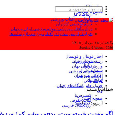
درباره آفتاب ورزشی
تماس با سردبیر
ارتباط با ما
تبلیغات در آفتاب ورزشی
حریم شخصی کاربران
درباره آفتاب ورزشی؛ مجله ورزشی ایران و جهان
شرایط بازنشر محتوا در آفتاب ورزشی از رسانه ها
یکشنبه, ۱۸ مرداد , ۱۴۰۵
Sunday, 9 August , 2026
اخبار فوتبال و فوتسال
رشته‌های ورزشی
فوتبال ایران
ورزش بانوان
فوتبال جهان
شیش‌تا
فوتسال
روزنامه‌های ورزشی
آکادمی هنر تهران
پزشکی ورزشی
تماشا آنلاین
گوناگون
جدول جام باشگاه‌های جهان
شما اینجا هستید :
وب
اکسپرس‌نا
صفحه اصلی
آفتاب حقوقی
آرشیو :
تکنولوژی
ارزدیجیتال فارسی
اگه مغزت خسته ‌ست، بدنتو روشن کن! ورز